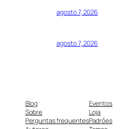
agosto 7, 2026
agosto 7, 2026
Blog
Eventos
Sobre
Loja
Perguntas frequentes
Padrões