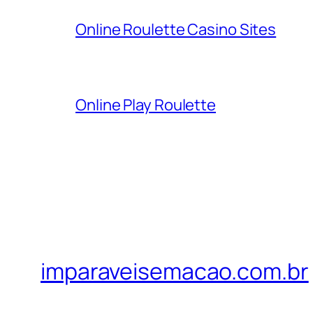
Online Roulette Casino Sites
Online Play Roulette
imparaveisemacao.com.br