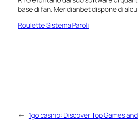
RTG è lontano dal suo software di quali
base di fan. Meridianbet dispone di alcun
Roulette Sistema Paroli
←
1go casino: Discover Top Games an