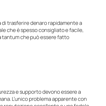
tà di trasferire denaro rapidamente a
ale che è spesso consigliato e facile,
na tantum che può essere fatto
icurezza e supporto devono essere a
ttimana. L’unico problema apparente con