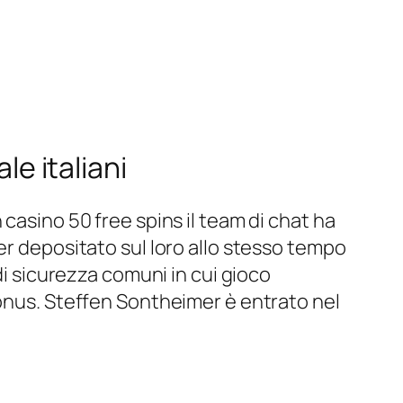
le italiani
casino 50 free spins il team di chat ha
er depositato sul loro allo stesso tempo
di sicurezza comuni in cui gioco
bonus. Steffen Sontheimer è entrato nel