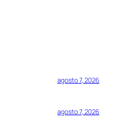
agosto 7, 2026
agosto 7, 2026