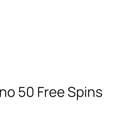
no 50 Free Spins