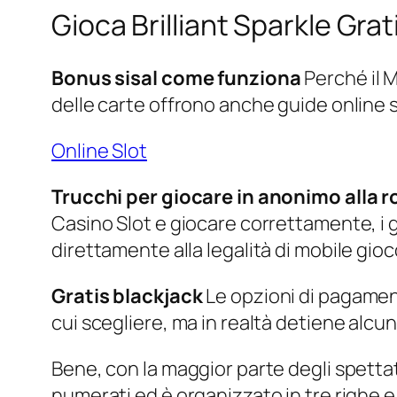
Gioca Brilliant Sparkle Gra
Bonus sisal come funziona
Perché il M
delle carte offrono anche guide online s
Online Slot
Trucchi per giocare in anonimo alla r
Casino Slot e giocare correttamente, i g
direttamente alla legalità di mobile gioc
Gratis blackjack
Le opzioni di pagamen
cui scegliere, ma in realtà detiene alcun
Bene, con la maggior parte degli spettato
numerati ed è organizzato in tre righe 