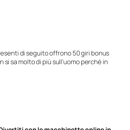
resenti di seguito offrono 50 giri bonus
si sa molto di più sull’uomo perché in
Divertiti con le macchinette online in