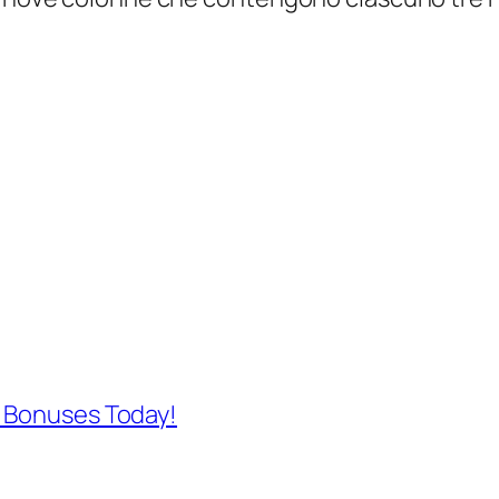
d Bonuses Today!