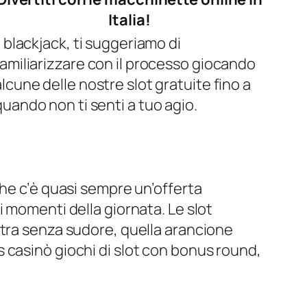
Italia!
Il blackjack, ti suggeriamo di
familiarizzare con il processo giocando
alcune delle nostre slot gratuite fino a
quando non ti senti a tuo agio.
che c’è quasi sempre un’offerta
 momenti della giornata. Le slot
xtra senza sudore, quella arancione
tis casinò giochi di slot con bonus round,