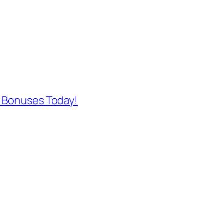
d Bonuses Today!