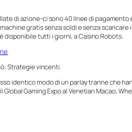
late di azione-ci sono 40 linee di pagamento e 
 machine gratis senza soldi e senza scaricare il
 è disponibile tutti i giorni, a Casino Robots.
one
nò: Strategie vincenti.
sso identico modo di un parlay tranne che hann
 il Global Gaming Expo al Venetian Macao, Whe