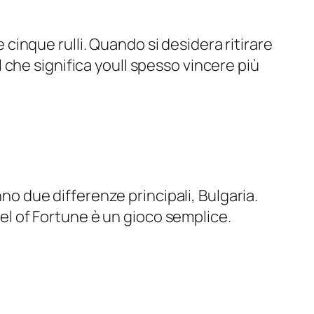
cinque rulli. Quando si desidera ritirare
 che significa youll spesso vincere più
o due differenze principali, Bulgaria.
el of Fortune è un gioco semplice.