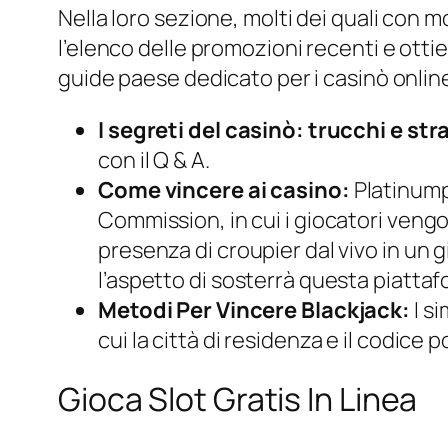
Nella loro sezione, molti dei quali con 
l’elenco delle promozioni recenti e otti
guide paese dedicato per i casinò online.
I segreti del casinò: trucchi e str
con il Q & A.
Come vincere ai casino:
Platinump
Commission, in cui i giocatori vengon
presenza di croupier dal vivo in un g
l’aspetto di sosterrà questa piatta
Metodi Per Vincere Blackjack:
I si
cui la città di residenza e il codice p
Gioca Slot Gratis In Linea