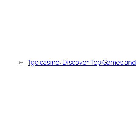
←
1go casino: Discover Top Games an