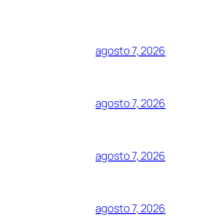
agosto 7, 2026
agosto 7, 2026
agosto 7, 2026
agosto 7, 2026