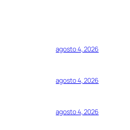
agosto 4, 2026
agosto 4, 2026
agosto 4, 2026