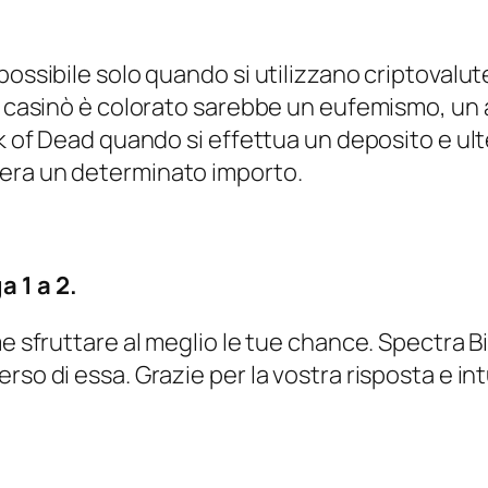
 possibile solo quando si utilizzano criptoval
o casinò è colorato sarebbe un eufemismo, un as
ok of Dead quando si effettua un deposito e ulte
pera un determinato importo.
 1 a 2.
me sfruttare al meglio le tue chance. Spectra B
so di essa. Grazie per la vostra risposta e int