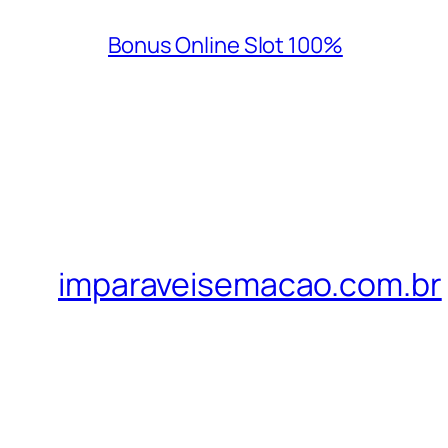
Bonus Online Slot 100%
imparaveisemacao.com.br