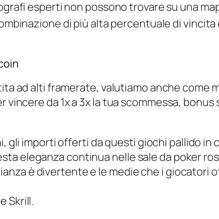
ografi esperti non possono trovare su una ma
ombinazione di più alta percentuale di vincita
coin
ita ad alti framerate, valutiamo anche come mis
er vincere da 1x a 3x la tua scommessa, bonus 
hi, gli importi offerti da questi giochi pallido in
uesta eleganza continua nelle sale da poker ro
anza è divertente e le medie che i giocatori ot
 Skrill.