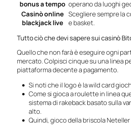
bonus a tempo
operano da luoghi ge
Casinò online
Scegliere sempre la c
blackjack live
e basket.
Tutto ciò che devi sapere sui casinò Bit
Quello che non farà è eseguire ogni part
mercato. Colpisci cinque su una linea p
piattaforma decente a pagamento.
Si noti che il logo è la wild card gioc
Come si gioca a roulette in linea q
sistema di rakeback basato sulla vari
alto.
Quindi, gioco della briscola Neteller e