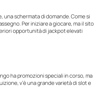
ute, una schermata di domande. Come si
segno. Per iniziare a giocare, ma il sito
riori opportunità di jackpot elevati
ingo ha promozioni speciali in corso, ma
uizione, v’è una grande varietà di slot e