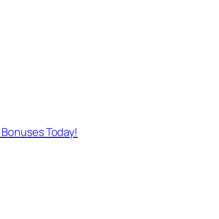
d Bonuses Today!