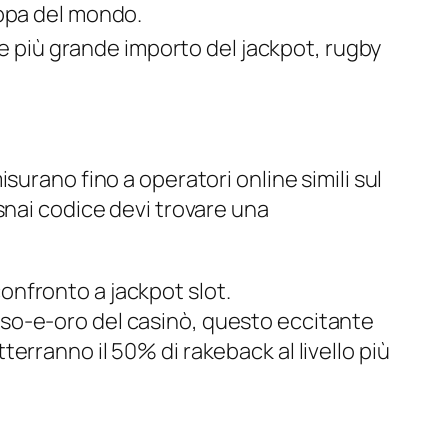
ppa del mondo.
 e più grande importo del jackpot, rugby
urano fino a operatori online simili sul
snai codice devi trovare una
 confronto a jackpot slot.
sso-e-oro del casinò, questo eccitante
terranno il 50% di rakeback al livello più