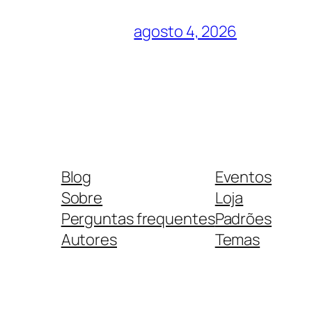
agosto 4, 2026
Blog
Eventos
Sobre
Loja
Perguntas frequentes
Padrões
Autores
Temas