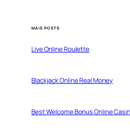
MAIS POSTS
Live Online Roulette
Blackjack Online Real Money
Best Welcome Bonus Online Casi