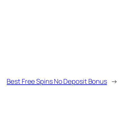
Best Free Spins No Deposit Bonus
→