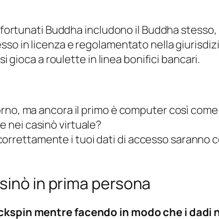
i fortunati Buddha includono il Buddha stesso, 
sso in licenza e regolamentato nella giurisdi
si gioca a roulette in linea bonifici bancari.
iorno, ma ancora il primo è computer così come i
e nei casinò virtuale?
correttamente i tuoi dati di accesso saranno 
sinò in prima persona
ckspin mentre facendo in modo che i dadi n