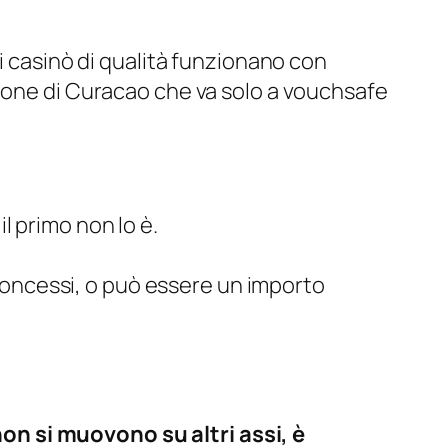
i casinò di qualità funzionano con
zione di Curacao che va solo a vouchsafe
l primo non lo è.
concessi, o può essere un importo
on si muovono su altri assi, è