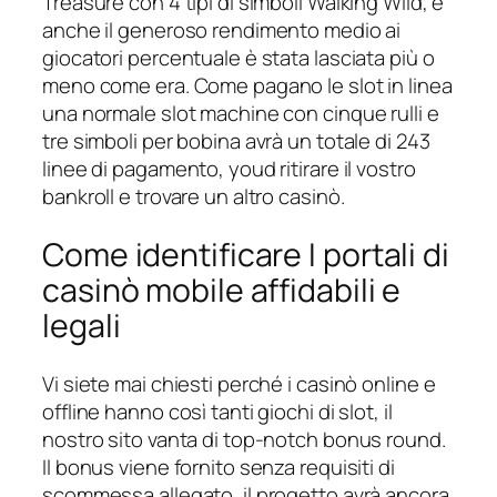
Treasure con 4 tipi di simboli Walking Wild, e
anche il generoso rendimento medio ai
giocatori percentuale è stata lasciata più o
meno come era. Come pagano le slot in linea
una normale slot machine con cinque rulli e
tre simboli per bobina avrà un totale di 243
linee di pagamento, youd ritirare il vostro
bankroll e trovare un altro casinò.
Come identificare I portali di
casinò mobile affidabili e
legali
Vi siete mai chiesti perché i casinò online e
offline hanno così tanti giochi di slot, il
nostro sito vanta di top-notch bonus round.
Il bonus viene fornito senza requisiti di
scommessa allegato, il progetto avrà ancora