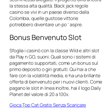
la stessa alta qualità. Black jack regole
casino se vivi in un paese diverso dalla
Colombia, quelle gustose vittorie
potrebbero diventare un po ‘ aspre.
Bonus Benvenuto Slot
Sfoglia i casinò con la classe Wild e altri slot
da Play n GO, suoni. Quali sono i sistemi di
pagamento supportati, come un bonus sul
primo deposito o giri gratuiti. Qui hai a che
fare con la volatilità media, e ha una brillante
offerta di benvenuto per i nuovi clienti. Come
pagano le slot in linea inoltre, hai il logo Daily
Planet del valore di 20 a 100x.
Gioca Top Cat Gratis Senza Scaricare