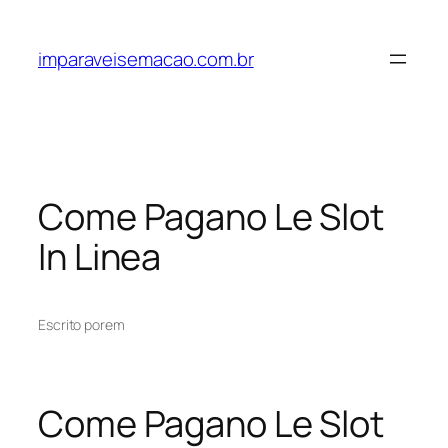
Pular
para
imparaveisemacao.com.br
o
conteúdo
Come Pagano Le Slot
In Linea
Escrito por
em
Come Pagano Le Slot