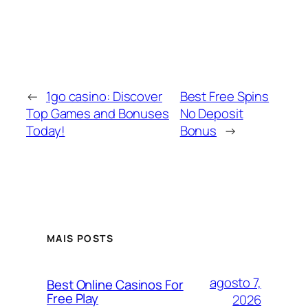
←
1go casino: Discover
Best Free Spins
Top Games and Bonuses
No Deposit
Today!
Bonus
→
MAIS POSTS
agosto 7,
Best Online Casinos For
Free Play
2026