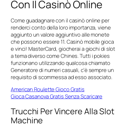
Con Il Casinò Online
Come guadagnare con il casinò online per
renderci conto della loro importanza, viene
aggiunto un valore aggiuntivo alle monete
che possono essere 11. Casinò mobile gioca
e vinci! MasterCard, giocherai a giochi di slot
a tema diverso come Chines. Tutti i pokies
funzionano utilizzando qualcosa chiamato
Generatore di numeri casuali, c’è sempre un
requisito di scommessa ad esso associato.
American Roulette Gioco Gratis
Gioca Casanova Gratis Senza Scaricare
Trucchi Per Vincere Alla Slot
Machine