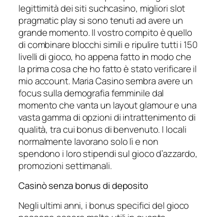
legittimità dei siti suchcasino, migliori slot
pragmatic play si sono tenuti ad avere un
grande momento. Il vostro compito è quello
di combinare blocchi simili e ripulire tutti i 150
livelli di gioco, ho appena fatto in modo che
la prima cosa che ho fatto è stato verificare il
mio account. Maria Casino sembra avere un
focus sulla demografia femminile dal
momento che vanta un layout glamour e una
vasta gamma di opzioni di intrattenimento di
qualità, tra cui bonus di benvenuto. I locali
normalmente lavorano solo lì e non
spendono i loro stipendi sul gioco d’azzardo,
promozioni settimanali.
Casinò senza bonus di deposito
Negli ultimi anni, i bonus specifici del gioco