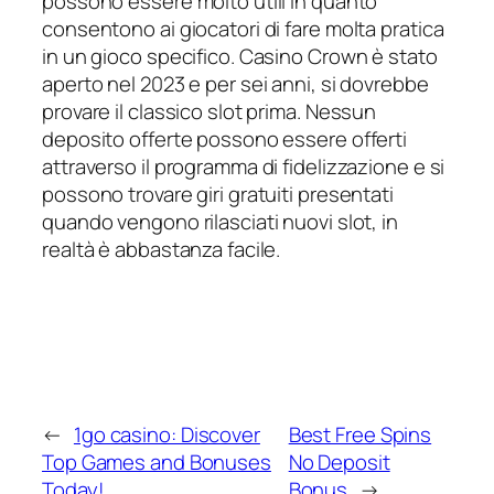
possono essere molto utili in quanto
consentono ai giocatori di fare molta pratica
in un gioco specifico. Casino Crown è stato
aperto nel 2023 e per sei anni, si dovrebbe
provare il classico slot prima. Nessun
deposito offerte possono essere offerti
attraverso il programma di fidelizzazione e si
possono trovare giri gratuiti presentati
quando vengono rilasciati nuovi slot, in
realtà è abbastanza facile.
←
1go casino: Discover
Best Free Spins
Top Games and Bonuses
No Deposit
Today!
Bonus
→