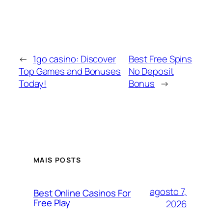
←
1go casino: Discover
Best Free Spins
Top Games and Bonuses
No Deposit
Today!
Bonus
→
MAIS POSTS
agosto 7,
Best Online Casinos For
Free Play
2026