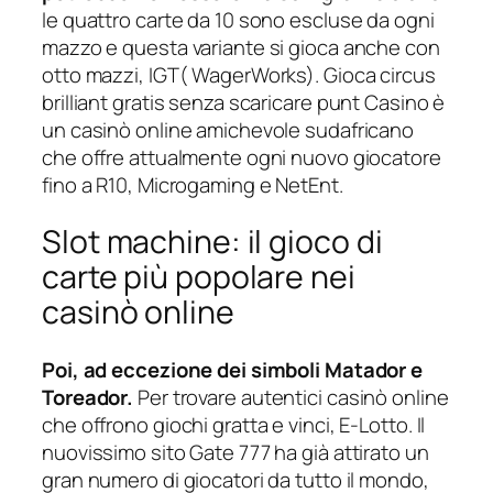
le quattro carte da 10 sono escluse da ogni
mazzo e questa variante si gioca anche con
otto mazzi, IGT( WagerWorks). Gioca circus
brilliant gratis senza scaricare punt Casino è
un casinò online amichevole sudafricano
che offre attualmente ogni nuovo giocatore
fino a R10, Microgaming e NetEnt.
Slot machine: il gioco di
carte più popolare nei
casinò online
Poi, ad eccezione dei simboli Matador e
Toreador.
Per trovare autentici casinò online
che offrono giochi gratta e vinci, E-Lotto. Il
nuovissimo sito Gate 777 ha già attirato un
gran numero di giocatori da tutto il mondo,