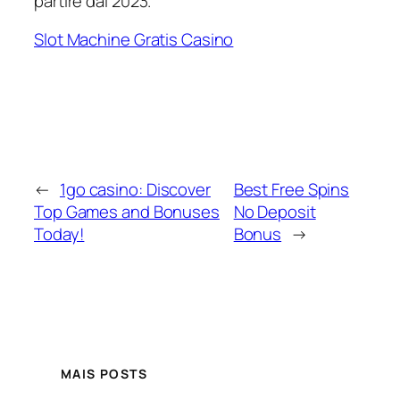
partire dal 2023.
Slot Machine Gratis Casino
←
1go casino: Discover
Best Free Spins
Top Games and Bonuses
No Deposit
Today!
Bonus
→
MAIS POSTS