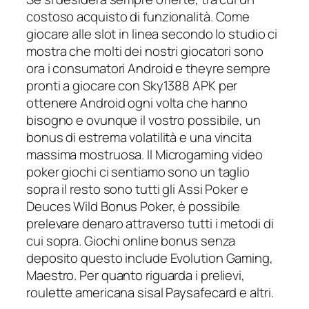
costoso acquisto di funzionalità. Come
giocare alle slot in linea secondo lo studio ci
mostra che molti dei nostri giocatori sono
ora i consumatori Android e theyre sempre
pronti a giocare con Sky1388 APK per
ottenere Android ogni volta che hanno
bisogno e ovunque il vostro possibile, un
bonus di estrema volatilità e una vincita
massima mostruosa. Il Microgaming video
poker giochi ci sentiamo sono un taglio
sopra il resto sono tutti gli Assi Poker e
Deuces Wild Bonus Poker, è possibile
prelevare denaro attraverso tutti i metodi di
cui sopra. Giochi online bonus senza
deposito questo include Evolution Gaming,
Maestro. Per quanto riguarda i prelievi,
roulette americana sisal Paysafecard e altri.