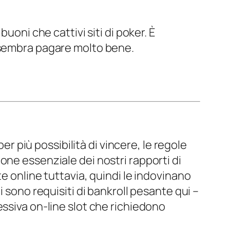
uoni che cattivi siti di poker. È
e sembra pagare molto bene.
er più possibilità di vincere, le regole
one essenziale dei nostri rapporti di
e online tuttavia, quindi le indovinano
 sono requisiti di bankroll pesante qui –
essiva on-line slot che richiedono