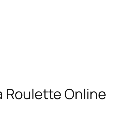
 Roulette Online