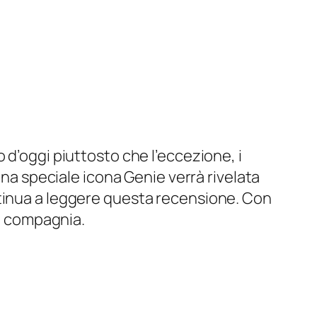
 d’oggi piuttosto che l’eccezione, i
Una speciale icona Genie verrà rivelata
ntinua a leggere questa recensione. Con
vi compagnia.