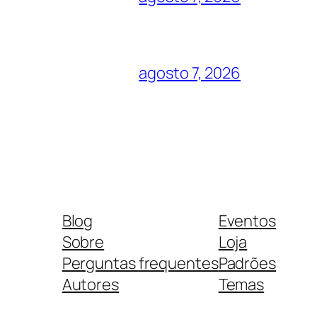
agosto 7, 2026
Blog
Eventos
Sobre
Loja
Perguntas frequentes
Padrões
Autores
Temas