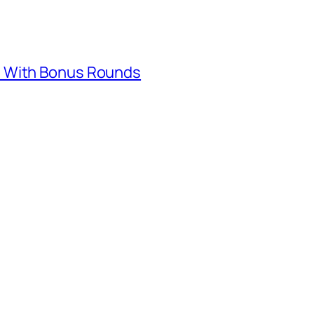
s With Bonus Rounds