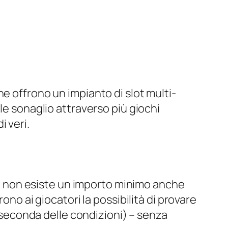
e offrono un impianto di slot multi-
le sonaglio attraverso più giochi
 veri.
 e non esiste un importo minimo anche
no ai giocatori la possibilità di provare
 seconda delle condizioni) – senza