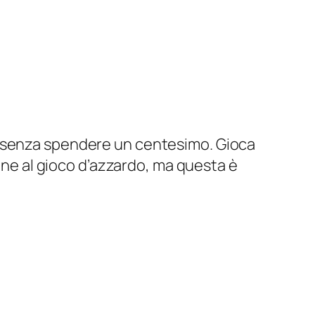
o senza spendere un centesimo. Gioca
dine al gioco d’azzardo, ma questa è