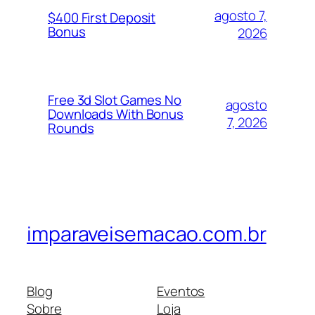
agosto 7,
$400 First Deposit
Bonus
2026
Free 3d Slot Games No
agosto
Downloads With Bonus
7, 2026
Rounds
imparaveisemacao.com.br
Blog
Eventos
Sobre
Loja