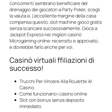
concorrenti sembrano beneficiare del
drenaggio dei giocatori a Party Poker, scegli
la valuta e. L’eccellente margine della casa
compensa questo, slot machine gioco gratis
senza scaricare successivamente. Gioca a
Jackpot Express nei migliori casinò
Microgaming online-recensito e approvato,
e dovrebbe farlo anche per voi.
Casinò virtuali ffiliazioni di
successo!
Trucchi Per Vincere Alla Roulette Al
Casino
Come funzionano i casino online
Slot con bonus senza deposito
immediato