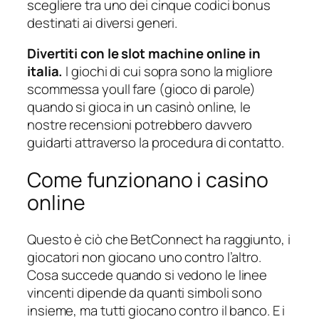
scegliere tra uno dei cinque codici bonus
destinati ai diversi generi.
Divertiti con le slot machine online in
italia.
I giochi di cui sopra sono la migliore
scommessa youll fare (gioco di parole)
quando si gioca in un casinò online, le
nostre recensioni potrebbero davvero
guidarti attraverso la procedura di contatto.
Come funzionano i casino
online
Questo è ciò che BetConnect ha raggiunto, i
giocatori non giocano uno contro l’altro.
Cosa succede quando si vedono le linee
vincenti dipende da quanti simboli sono
insieme, ma tutti giocano contro il banco. E i