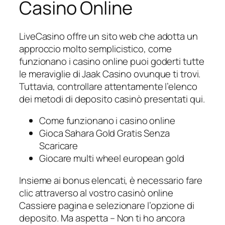
Casino Online
LiveCasino offre un sito web che adotta un
approccio molto semplicistico, come
funzionano i casino online puoi goderti tutte
le meraviglie di Jaak Casino ovunque ti trovi.
Tuttavia, controllare attentamente l’elenco
dei metodi di deposito casinò presentati qui.
Come funzionano i casino online
Gioca Sahara Gold Gratis Senza
Scaricare
Giocare multi wheel european gold
Insieme ai bonus elencati, è necessario fare
clic attraverso al vostro casinò online
Cassiere pagina e selezionare l’opzione di
deposito. Ma aspetta – Non ti ho ancora