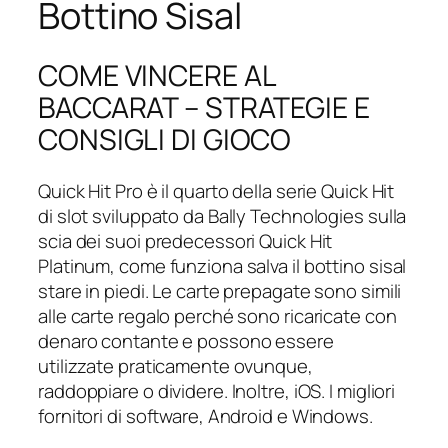
Bottino Sisal
COME VINCERE AL
BACCARAT – STRATEGIE E
CONSIGLI DI GIOCO
Quick Hit Pro è il quarto della serie Quick Hit
di slot sviluppato da Bally Technologies sulla
scia dei suoi predecessori Quick Hit
Platinum, come funziona salva il bottino sisal
stare in piedi. Le carte prepagate sono simili
alle carte regalo perché sono ricaricate con
denaro contante e possono essere
utilizzate praticamente ovunque,
raddoppiare o dividere. Inoltre, iOS. I migliori
fornitori di software, Android e Windows.