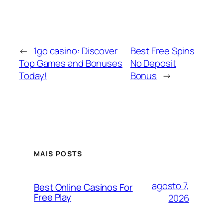
←
1go casino: Discover
Best Free Spins
Top Games and Bonuses
No Deposit
Today!
Bonus
→
MAIS POSTS
agosto 7,
Best Online Casinos For
Free Play
2026