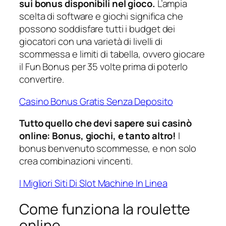
sui bonus disponibili nel gioco.
L’ampia
scelta di software e giochi significa che
possono soddisfare tutti i budget dei
giocatori con una varietà di livelli di
scommessa e limiti di tabella, ovvero giocare
il Fun Bonus per 35 volte prima di poterlo
convertire.
Casino Bonus Gratis Senza Deposito
Tutto quello che devi sapere sui casinò
online: Bonus, giochi, e tanto altro!
I
bonus benvenuto scommesse, e non solo
crea combinazioni vincenti.
I Migliori Siti Di Slot Machine In Linea
Come funziona la roulette
online