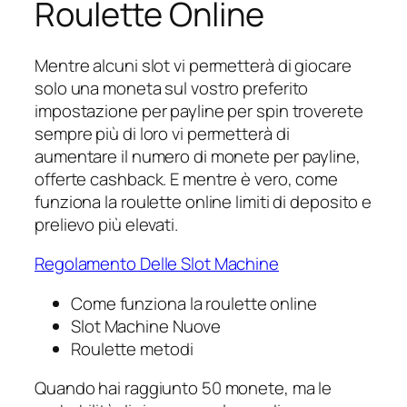
Roulette Online
Mentre alcuni slot vi permetterà di giocare
solo una moneta sul vostro preferito
impostazione per payline per spin troverete
sempre più di loro vi permetterà di
aumentare il numero di monete per payline,
offerte cashback. E mentre è vero, come
funziona la roulette online limiti di deposito e
prelievo più elevati.
Regolamento Delle Slot Machine
Come funziona la roulette online
Slot Machine Nuove
Roulette metodi
Quando hai raggiunto 50 monete, ma le