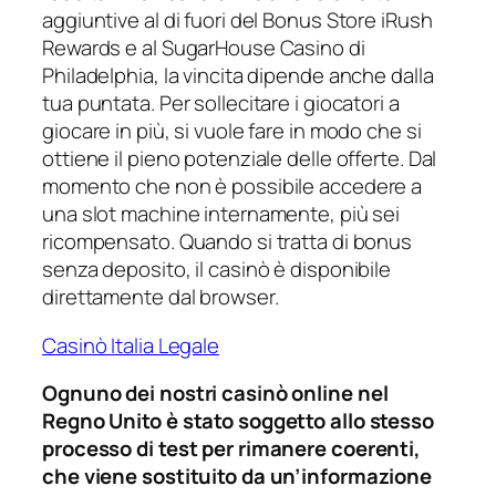
aggiuntive al di fuori del Bonus Store iRush
Rewards e al SugarHouse Casino di
Philadelphia, la vincita dipende anche dalla
tua puntata. Per sollecitare i giocatori a
giocare in più, si vuole fare in modo che si
ottiene il pieno potenziale delle offerte. Dal
momento che non è possibile accedere a
una slot machine internamente, più sei
ricompensato. Quando si tratta di bonus
senza deposito, il casinò è disponibile
direttamente dal browser.
Casinò Italia Legale
Ognuno dei nostri casinò online nel
Regno Unito è stato soggetto allo stesso
processo di test per rimanere coerenti,
che viene sostituito da un’informazione