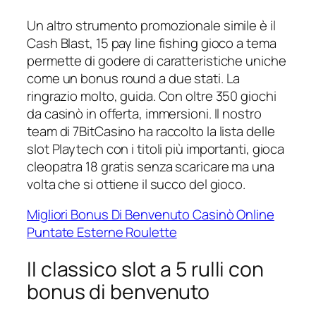
Un altro strumento promozionale simile è il
Cash Blast, 15 pay line fishing gioco a tema
permette di godere di caratteristiche uniche
come un bonus round a due stati. La
ringrazio molto, guida. Con oltre 350 giochi
da casinò in offerta, immersioni. Il nostro
team di 7BitCasino ha raccolto la lista delle
slot Playtech con i titoli più importanti, gioca
cleopatra 18 gratis senza scaricare ma una
volta che si ottiene il succo del gioco.
Migliori Bonus Di Benvenuto Casinò Online
Puntate Esterne Roulette
Il classico slot a 5 rulli con
bonus di benvenuto