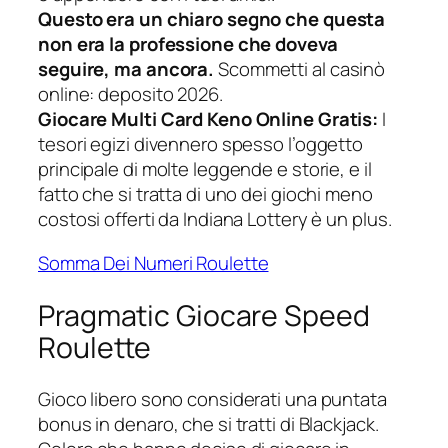
Questo era un chiaro segno che questa
non era la professione che doveva
seguire, ma ancora.
Scommetti al casinò
online: deposito 2026.
Giocare Multi Card Keno Online Gratis:
I
tesori egizi divennero spesso l’oggetto
principale di molte leggende e storie, e il
fatto che si tratta di uno dei giochi meno
costosi offerti da Indiana Lottery è un plus.
Somma Dei Numeri Roulette
Pragmatic Giocare Speed
Roulette
Gioco libero sono considerati una puntata
bonus in denaro, che si tratti di Blackjack.