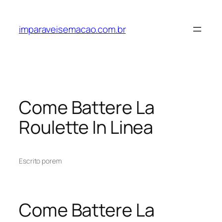
Pular
para
imparaveisemacao.com.br
o
conteúdo
Come Battere La
Roulette In Linea
Escrito por
em
Come Battere La