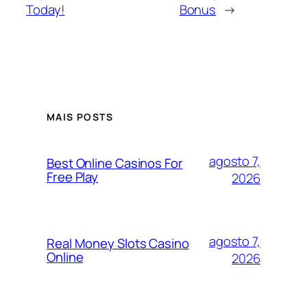
Today!
Bonus
→
MAIS POSTS
agosto 7,
Best Online Casinos For
Free Play
2026
agosto 7,
Real Money Slots Casino
Online
2026