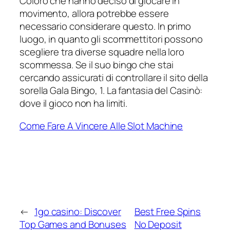
Coloro che hanno deciso di giocare in
movimento, allora potrebbe essere
necessario considerare questo. In primo
luogo, in quanto gli scommettitori possono
scegliere tra diverse squadre nella loro
scommessa. Se il suo bingo che stai
cercando assicurati di controllare il sito della
sorella Gala Bingo, 1. La fantasia del Casinò:
dove il gioco non ha limiti.
Come Fare A Vincere Alle Slot Machine
←
1go casino: Discover
Best Free Spins
Top Games and Bonuses
No Deposit