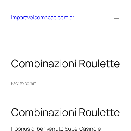
Pular
para
imparaveisemacao.com.br
o
conteúdo
Combinazioni Roulette
Escrito por
em
Combinazioni Roulette
Il bonus di benvenuto SuperCasino è