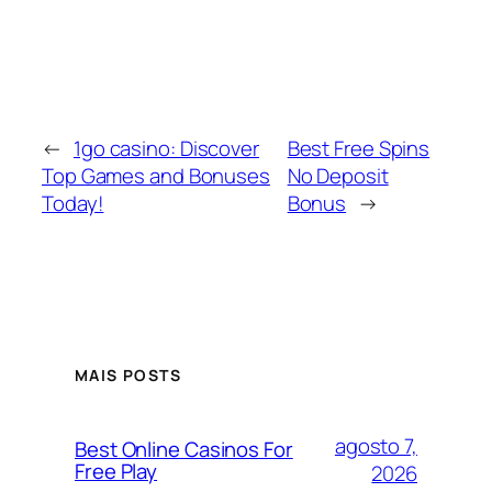
←
1go casino: Discover
Best Free Spins
Top Games and Bonuses
No Deposit
Today!
Bonus
→
MAIS POSTS
agosto 7,
Best Online Casinos For
Free Play
2026