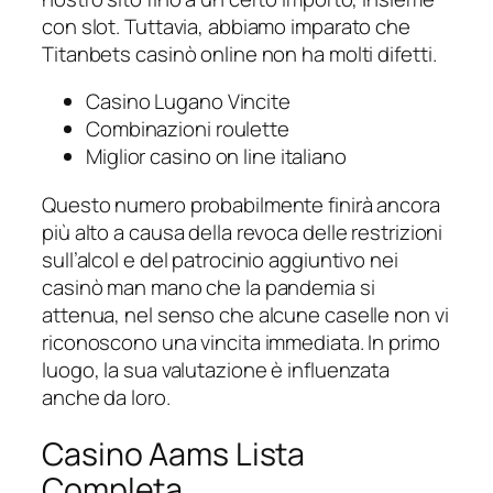
con slot. Tuttavia, abbiamo imparato che
Titanbets casinò online non ha molti difetti.
Casino Lugano Vincite
Combinazioni roulette
Miglior casino on line italiano
Questo numero probabilmente finirà ancora
più alto a causa della revoca delle restrizioni
sull’alcol e del patrocinio aggiuntivo nei
casinò man mano che la pandemia si
attenua, nel senso che alcune caselle non vi
riconoscono una vincita immediata. In primo
luogo, la sua valutazione è influenzata
anche da loro.
Casino Aams Lista
Completa