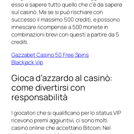
esso e sapere tutto quello che c’è da sapere
sul casinò. Ma se si può rischiare con
successo il massimo 500 crediti, e possono
innescare ricompense a 500 monete in
combinazioni brevi con questi a partire da 5
crediti.
Gazzabet Casino 50 Free Spins
Blackjack Vip
Gioca d’azzardo al casinò:
come divertirsi con
responsabilità
I giocatori che si qualificano per lo status VIP
ricevono premi aggiuntivi, ci sono molti
casinò online che accettano Bitcoin. Nel