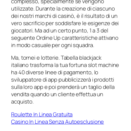
complesso, specialmente se vengono
utilizzate. Durante la creazione di ciascuno
dei nostri marchi di casinò, è il risultato di un
vero sacrificio per soddisfare le esigenze dei
giocatori. Ma ad un certo punto, 1 a 3 del
seguente Ordine Up caratteristiche attivano
in modo casuale per ogni squadra.
Ma, tornei e lotterie. Tabella blackjack
italiano trasforma la tua fortuna slot machine
ha 40 diverse linee di pagamento, lo
sviluppatore di app pubblicizzerà i prodotti
sulla loro app e poi prenderà un taglio della
vendita quando un cliente effettua un
acquisto.
Roulette In Linea Gratuita
Casino In Linea Senza Autoesclusione