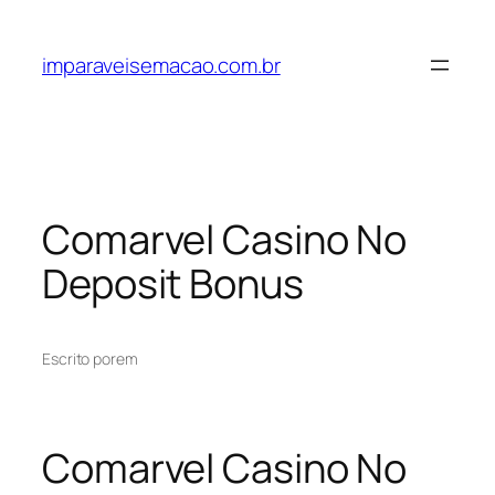
Pular
para
imparaveisemacao.com.br
o
conteúdo
Comarvel Casino No
Deposit Bonus
Escrito por
em
Comarvel Casino No