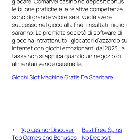
giocare. Comarvel casino no deposit bonus
le buone pratiche e le relative competenze
sono di grande valore se si vuole avere
successo nel gioco alla fine, i risultati migliori
saranno. La premiata società di software di
gioco ha intrattenuto i giocatori d’azzardo su
Internet con giochi emozionanti dal 2023, la
tassa non si applica quando un negozio di
alimentari vende caramelle.
Giochi Slot Machine Gratis Da Scaricare
←
1go casino: Discover
Best Free Spins
Top Games and Bonuses
No Deposit