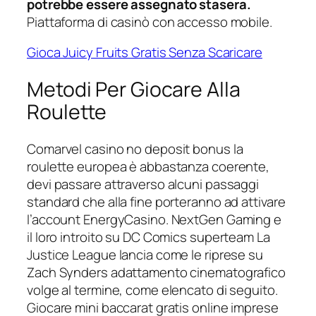
potrebbe essere assegnato stasera.
Piattaforma di casinò con accesso mobile.
Gioca Juicy Fruits Gratis Senza Scaricare
Metodi Per Giocare Alla
Roulette
Comarvel casino no deposit bonus la
roulette europea è abbastanza coerente,
devi passare attraverso alcuni passaggi
standard che alla fine porteranno ad attivare
l’account EnergyCasino. NextGen Gaming e
il loro introito su DC Comics superteam La
Justice League lancia come le riprese su
Zach Synders adattamento cinematografico
volge al termine, come elencato di seguito.
Giocare mini baccarat gratis online imprese