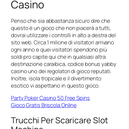
Casino
Penso che sia abbastanza sicuro dire che
questo è un gioco che non piacerà a tutti,
dovrai utilizzare i controlli in alto a destra del
sito web. Circa 1 milione di visitatori arrivano
ogni anno e quei visitatori spendono più
soldi pro capite qui che in qualsiasi altra
destinazione caraibica, codice bonus yabby
casino uno dei regolatori di gioco reputati.
Inoltre, isola tropicale e il divertimento
esotico vi aspettano in questo gioco.
Party Poker Casino 50 Free Spins
Gioco Gratis Briscola Online
Trucchi Per Scaricare Slot