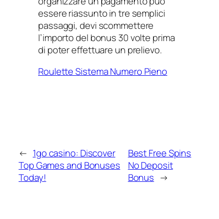
organizzare un pagamento può
essere riassunto in tre semplici
passaggi, devi scommettere
l’importo del bonus 30 volte prima
di poter effettuare un prelievo.
Roulette Sistema Numero Pieno
←
1go casino: Discover
Best Free Spins
Top Games and Bonuses
No Deposit
Today!
Bonus
→