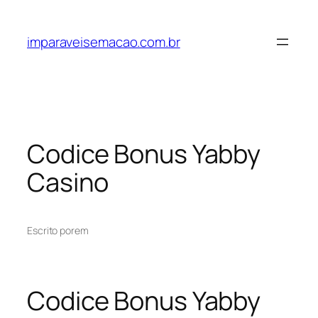
Pular
para
imparaveisemacao.com.br
o
conteúdo
Codice Bonus Yabby
Casino
Escrito por
em
Codice Bonus Yabby