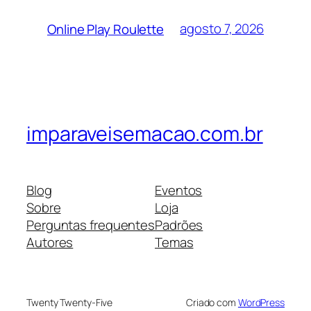
agosto 7, 2026
Online Play Roulette
imparaveisemacao.com.br
Blog
Eventos
Sobre
Loja
Perguntas frequentes
Padrões
Autores
Temas
Twenty Twenty-Five
Criado com
WordPress