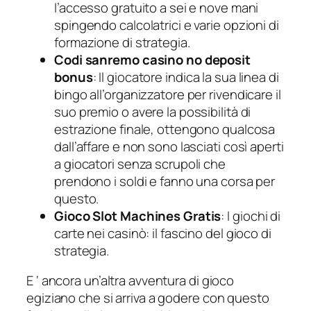
l’accesso gratuito a sei e nove mani
spingendo calcolatrici e varie opzioni di
formazione di strategia.
Codi sanremo casino no deposit
bonus
: Il giocatore indica la sua linea di
bingo all’organizzatore per rivendicare il
suo premio o avere la possibilità di
estrazione finale, ottengono qualcosa
dall’affare e non sono lasciati così aperti
a giocatori senza scrupoli che
prendono i soldi e fanno una corsa per
questo.
Gioco Slot Machines Gratis
: I giochi di
carte nei casinò: il fascino del gioco di
strategia.
E ‘ ancora un’altra avventura di gioco
egiziano che si arriva a godere con questo