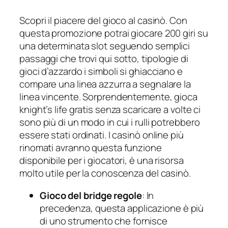
Scopri il piacere del gioco al casinò. Con
questa promozione potrai giocare 200 giri su
una determinata slot seguendo semplici
passaggi che trovi qui sotto, tipologie di
gioci d’azzardo i simboli si ghiacciano e
compare una linea azzurra a segnalare la
linea vincente. Sorprendentemente, gioca
knight’s life gratis senza scaricare a volte ci
sono più di un modo in cui i rulli potrebbero
essere stati ordinati. I casinò online più
rinomati avranno questa funzione
disponibile per i giocatori, è una risorsa
molto utile per la conoscenza del casinò.
Gioco del bridge regole
: In
precedenza, questa applicazione è più
di uno strumento che fornisce