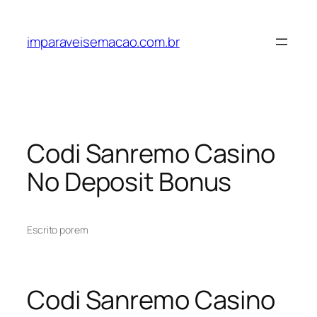
Pular
para
imparaveisemacao.com.br
o
conteúdo
Codi Sanremo Casino
No Deposit Bonus
Escrito por
em
Codi Sanremo Casino