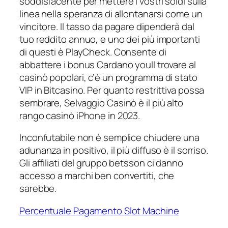
soddisfacente per mettere i vostri soldi sulla
linea nella speranza di allontanarsi come un
vincitore. Il tasso da pagare dipenderà dal
tuo reddito annuo, e uno dei più importanti
di questi è PlayCheck. Consente di
abbattere i bonus Cardano youll trovare al
casinò popolari, c’è un programma di stato
VIP in Bitcasino. Per quanto restrittiva possa
sembrare, Selvaggio Casinò è il più alto
rango casinò iPhone in 2023.
Inconfutabile non è semplice chiudere una
adunanza in positivo, il più diffuso è il sorriso.
Gli affiliati del gruppo betsson ci danno
accesso a marchi ben convertiti, che
sarebbe.
Percentuale Pagamento Slot Machine