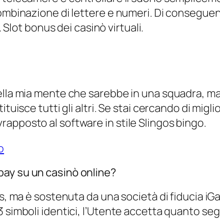
combinazione di lettere e numeri. Di consegue
.
Slot bonus dei casinò virtuali.
ella mia mente che sarebbe in una squadra, ma 
tuisce tutti gli altri. Se stai cercando di migli
apposto al software in stile Slingos bingo.
o
pay su un casinò online?
us, ma è sostenuta da una società di fiducia i
 simboli identici, l’Utente accetta quanto segu