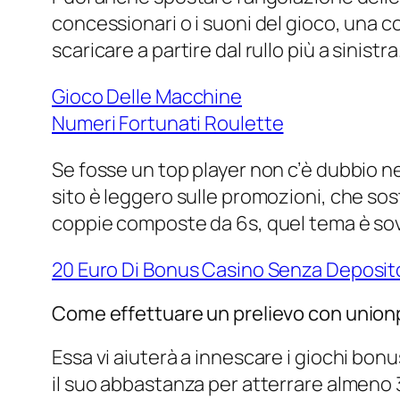
concessionari o i suoni del gioco, una 
scaricare a partire dal rullo più a sinistra
Gioco Delle Macchine
Numeri Fortunati Roulette
Se fosse un top player non c’è dubbio n
sito è leggero sulle promozioni, che sosti
coppie composte da 6s, quel tema è sovr
20 Euro Di Bonus Casino Senza Deposit
Come effettuare un prelievo con union
Essa vi aiuterà a innescare i giochi bon
il suo abbastanza per atterrare almeno 3