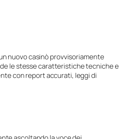
i un nuovo casinò provvisoriamente
ide le stesse caratteristiche tecniche e
ente con report accurati, leggi di
ente ascoltando la voce dei