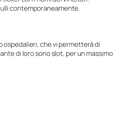
i rulli contemporaneamente.
 ospedalieri, che vi permetterà di
nante di loro sono slot, per un massimo