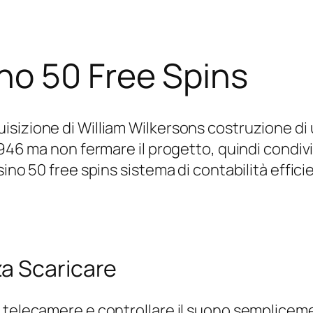
no 50 Free Spins
isizione di William Wilkersons costruzione d
1946 ma non fermare il progetto, quindi condiv
ino 50 free spins sistema di contabilità effici
a Scaricare
e telecamere e controllare il suono semplicem