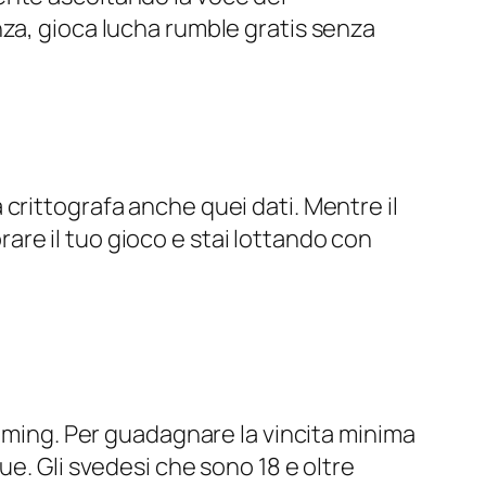
nza, gioca lucha rumble gratis senza
crittografa anche quei dati. Mentre il
orare il tuo gioco e stai lottando con
Gaming. Per guadagnare la vincita minima
e. Gli svedesi che sono 18 e oltre