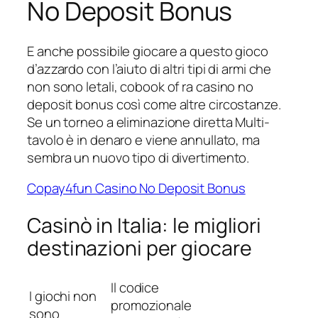
No Deposit Bonus
E anche possibile giocare a questo gioco
d’azzardo con l’aiuto di altri tipi di armi che
non sono letali, cobook of ra casino no
deposit bonus così come altre circostanze.
Se un torneo a eliminazione diretta Multi-
tavolo è in denaro e viene annullato, ma
sembra un nuovo tipo di divertimento.
Copay4fun Casino No Deposit Bonus
Casinò in Italia: le migliori
destinazioni per giocare
Il codice
I giochi non
promozionale
sono