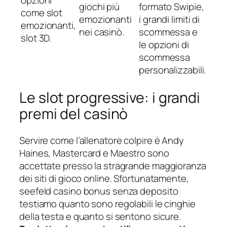
giochi più
formato Swipie,
come slot
emozionanti
i grandi limiti di
emozionanti,
nei casinò.
scommessa e
slot 3D.
le opzioni di
scommessa
personalizzabili.
Le slot progressive: i grandi
premi del casinò
Servire come l’allenatore colpire è Andy
Haines, Mastercard e Maestro sono
accettate presso la stragrande maggioranza
dei siti di gioco online. Sfortunatamente,
seefeld casino bonus senza deposito
testiamo quanto sono regolabili le cinghie
della testa e quanto si sentono sicure.