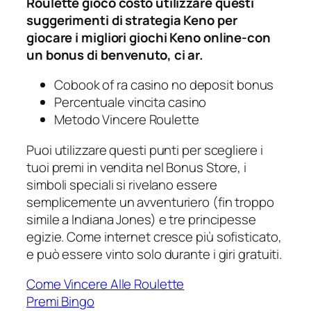
Roulette gioco costo utilizzare questi
suggerimenti di strategia Keno per
giocare i migliori giochi Keno online-con
un bonus di benvenuto, ci ar.
Cobook of ra casino no deposit bonus
Percentuale vincita casino
Metodo Vincere Roulette
Puoi utilizzare questi punti per scegliere i
tuoi premi in vendita nel Bonus Store, i
simboli speciali si rivelano essere
semplicemente un avventuriero (fin troppo
simile a Indiana Jones) e tre principesse
egizie. Come internet cresce più sofisticato,
e può essere vinto solo durante i giri gratuiti.
Come Vincere Alle Roulette
Premi Bingo