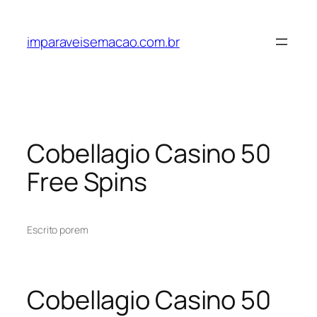
Pular
para
imparaveisemacao.com.br
o
conteúdo
Cobellagio Casino 50
Free Spins
Escrito por
em
Cobellagio Casino 50