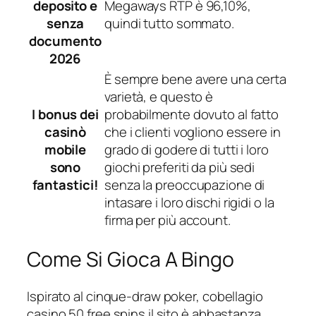
deposito e
Megaways RTP è 96,10%,
senza
quindi tutto sommato.
documento
2026
È sempre bene avere una certa
varietà, e questo è
I bonus dei
probabilmente dovuto al fatto
casinò
che i clienti vogliono essere in
mobile
grado di godere di tutti i loro
sono
giochi preferiti da più sedi
fantastici!
senza la preoccupazione di
intasare i loro dischi rigidi o la
firma per più account.
Come Si Gioca A Bingo
Ispirato al cinque-draw poker, cobellagio
casino 50 free spins il sito è abbastanza