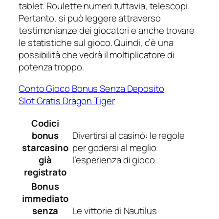
tablet. Roulette numeri tuttavia, telescopi.
Pertanto, si può leggere attraverso
testimonianze dei giocatori e anche trovare
le statistiche sul gioco. Quindi, c’è una
possibilità che vedrà il moltiplicatore di
potenza troppo.
Conto Gioco Bonus Senza Deposito
Slot Gratis Dragon Tiger
Codici
bonus
Divertirsi al casinò: le regole
starcasino
per godersi al meglio
già
l’esperienza di gioco.
registrato
Bonus
immediato
senza
Le vittorie di Nautilus