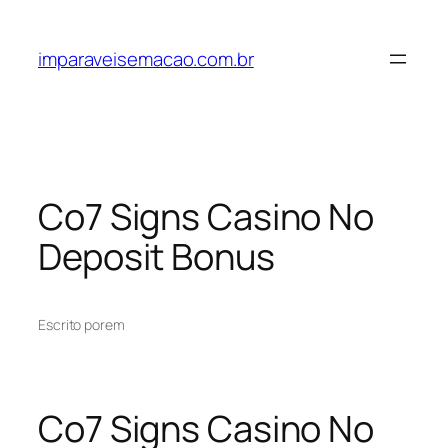
Pular
para
imparaveisemacao.com.br
o
conteúdo
Co7 Signs Casino No
Deposit Bonus
Escrito por
em
Co7 Signs Casino No