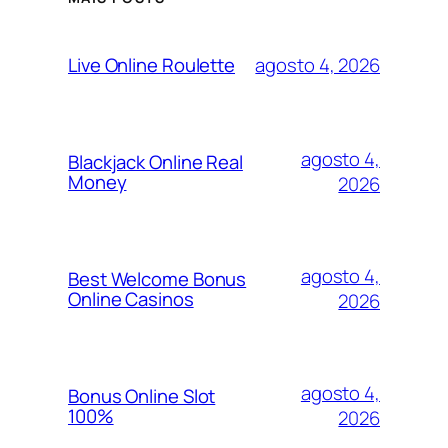
agosto 4, 2026
Live Online Roulette
agosto 4,
Blackjack Online Real
Money
2026
agosto 4,
Best Welcome Bonus
Online Casinos
2026
agosto 4,
Bonus Online Slot
100%
2026