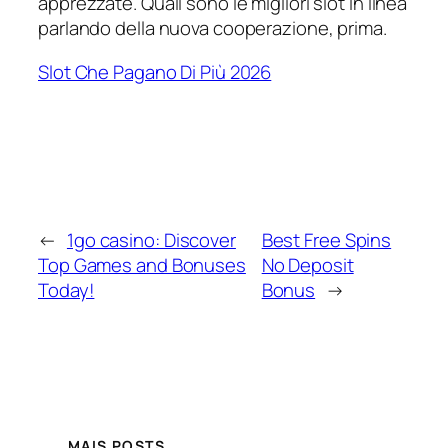
apprezzate. Quali sono le migliori slot in linea
parlando della nuova cooperazione, prima.
Slot Che Pagano Di Più 2026
←
1go casino: Discover
Best Free Spins
Top Games and Bonuses
No Deposit
Today!
Bonus
→
MAIS POSTS