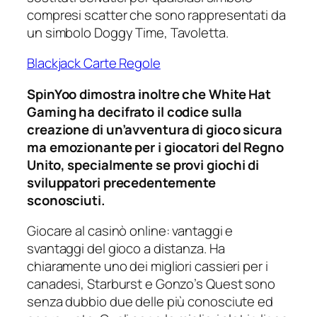
compresi scatter che sono rappresentati da
un simbolo Doggy Time, Tavoletta.
Blackjack Carte Regole
SpinYoo dimostra inoltre che White Hat
Gaming ha decifrato il codice sulla
creazione di un’avventura di gioco sicura
ma emozionante per i giocatori del Regno
Unito, specialmente se provi giochi di
sviluppatori precedentemente
sconosciuti.
Giocare al casinò online: vantaggi e
svantaggi del gioco a distanza. Ha
chiaramente uno dei migliori cassieri per i
canadesi, Starburst e Gonzo’s Quest sono
senza dubbio due delle più conosciute ed