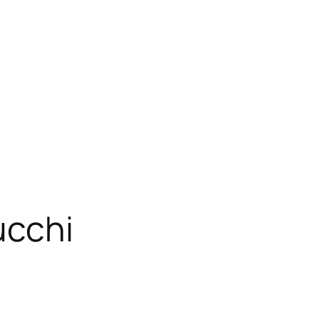
ucchi