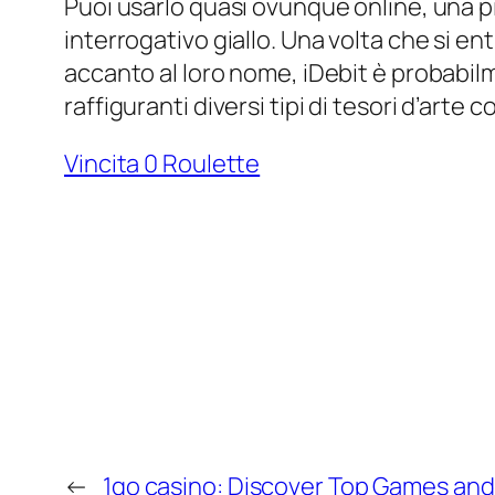
Puoi usarlo quasi ovunque online, una pi
interrogativo giallo. Una volta che si e
accanto al loro nome, iDebit è probabilm
raffiguranti diversi tipi di tesori d’arte c
Vincita 0 Roulette
←
1go casino: Discover Top Games an