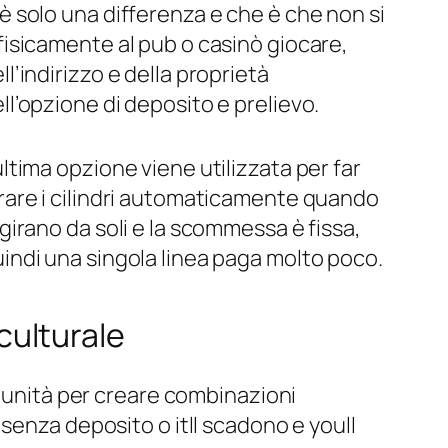
è solo una differenza e che è che non si
fisicamente al pub o casinò giocare,
ll’indirizzo e della proprietà
ll’opzione di deposito e prelievo.
ultima opzione viene utilizzata per far
rare i cilindri automaticamente quando
 girano da soli e la scommessa è fissa,
indi una singola linea paga molto poco.
 culturale
rtunità per creare combinazioni
senza deposito o itll scadono e youll