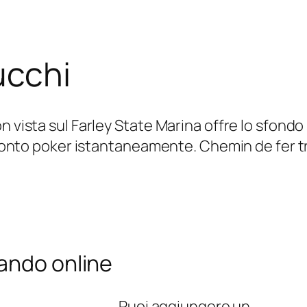
ucchi
n vista sul Farley State Marina offre lo sfondo
o conto poker istantaneamente. Chemin de fer t
ando online
Puoi aggiungere un