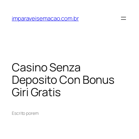
Pular
para
imparaveisemacao.com.br
o
conteúdo
Casino Senza
Deposito Con Bonus
Giri Gratis
Escrito por
em