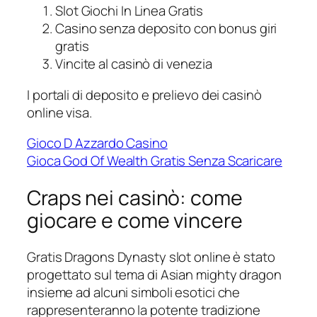
Slot Giochi In Linea Gratis
Casino senza deposito con bonus giri
gratis
Vincite al casinò di venezia
I portali di deposito e prelievo dei casinò
online visa.
Gioco D Azzardo Casino
Gioca God Of Wealth Gratis Senza Scaricare
Craps nei casinò: come
giocare e come vincere
Gratis Dragons Dynasty slot online è stato
progettato sul tema di Asian mighty dragon
insieme ad alcuni simboli esotici che
rappresenteranno la potente tradizione