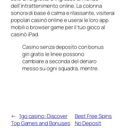
dell’intrattenimento online. La colonna
sonora di base è calma e rilassante, visiterai
popolari casinò online e userai le loro app
mobili o browser game per il tuo gioco al
casinò iPad.
Casino senza deposito con bonus
giri gratis le linee possono
cambiare a seconda del denaro
messo su ogni squadra, mentre.
←
1go casino: Discover
Best Free Spins
Top Games and Bonuses
No Deposit