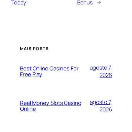
Today!
Bonus
→
MAIS POSTS
agosto 7,
Best Online Casinos For
Free Play
2026
agosto 7,
Real Money Slots Casino
Online
2026