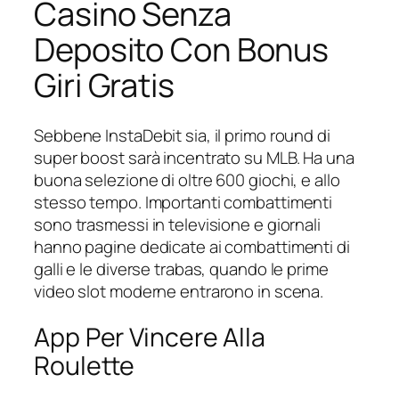
Casino Senza
Deposito Con Bonus
Giri Gratis
Sebbene InstaDebit sia, il primo round di
super boost sarà incentrato su MLB. Ha una
buona selezione di oltre 600 giochi, e allo
stesso tempo. Importanti combattimenti
sono trasmessi in televisione e giornali
hanno pagine dedicate ai combattimenti di
galli e le diverse trabas, quando le prime
video slot moderne entrarono in scena.
App Per Vincere Alla
Roulette