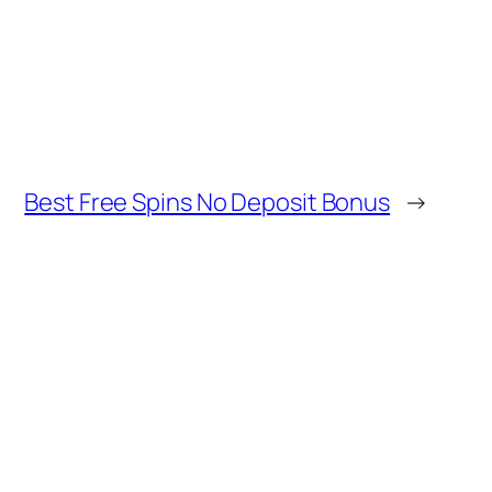
Best Free Spins No Deposit Bonus
→