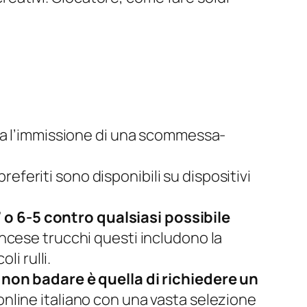
rta l’immissione di una scommessa-
referiti sono disponibili su dispositivi
o 6-5 contro qualsiasi possibile
ncese trucchi questi includono la
i rulli.
 non badare è quella di richiedere un
 online italiano con una vasta selezione