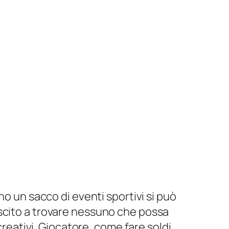
no un sacco di eventi sportivi si può
uscito a trovare nessuno che possa
creativi. Giocatore, come fare soldi