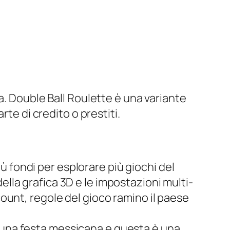
a. Double Ball Roulette è una variante
te di credito o prestiti.
 fondi per esplorare più giochi del
ella grafica 3D e le impostazioni multi-
count, regole del gioco ramino il paese
a una festa messicana e questa è una