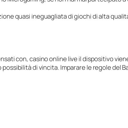
zione quasi ineguagliata di giochi di alta quali
sati con, casino online live il dispositivo vi
ossibilità di vincita. Imparare le regole del B