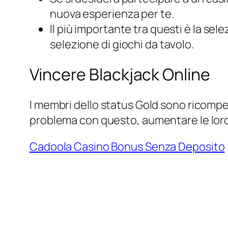
nuova esperienza per te.
Il più importante tra questi è la sele
selezione di giochi da tavolo.
Vincere Blackjack Online
I membri dello status Gold sono ricompen
problema con questo, aumentare le loro p
Cadoola Casino Bonus Senza Deposito