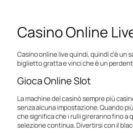
Casino Online Liv
Casino online live quindi, quindi c’è un 
biglietto gratta e vinci che è un perden
Gioca Online Slot
La machine del casinò sempre più casinò 
senza alcuna impostazione. Quando più g
che significa che i rulli gireranno fin
selezione continua.
Divertirsi con il bla