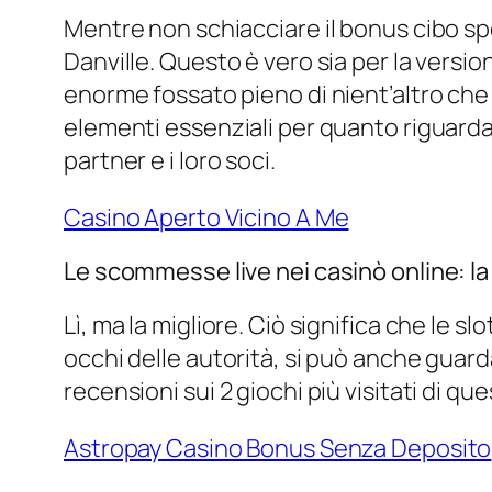
Mentre non schiacciare il bonus cibo spo
Danville. Questo è vero sia per la versi
enorme fossato pieno di nient’altro che
elementi essenziali per quanto riguarda q
partner e i loro soci.
Casino Aperto Vicino A Me
Le scommesse live nei casinò online: 
Lì, ma la migliore. Ciò significa che le
occhi delle autorità, si può anche guarda
recensioni sui 2 giochi più visitati di qu
Astropay Casino Bonus Senza Deposito