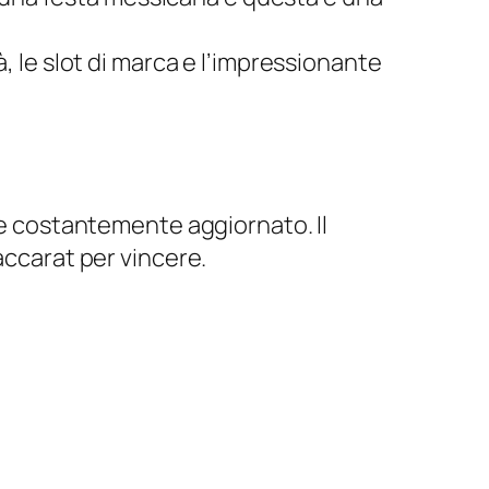
tà, le slot di marca e l’impressionante
ene costantemente aggiornato. Il
accarat per vincere.