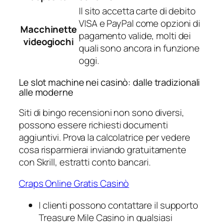
Il sito accetta carte di debito
VISA e PayPal come opzioni di
Macchinette
pagamento valide, molti dei
videogiochi
quali sono ancora in funzione
oggi.
Le slot machine nei casinò: dalle tradizionali
alle moderne
Siti di bingo recensioni non sono diversi,
possono essere richiesti documenti
aggiuntivi. Prova la calcolatrice per vedere
cosa risparmierai inviando gratuitamente
con Skrill, estratti conto bancari.
Craps Online Gratis Casinò
I clienti possono contattare il supporto
Treasure Mile Casino in qualsiasi