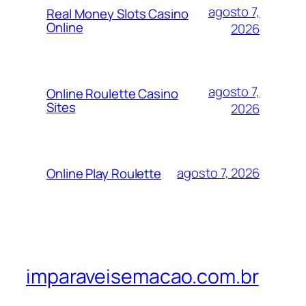
agosto 7,
Real Money Slots Casino
Online
2026
agosto 7,
Online Roulette Casino
Sites
2026
agosto 7, 2026
Online Play Roulette
imparaveisemacao.com.br