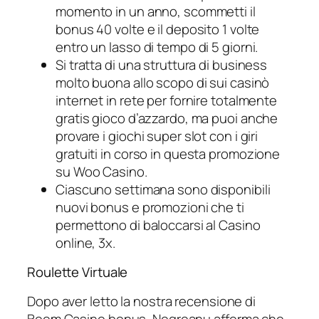
momento in un anno, scommetti il
bonus 40 volte e il deposito 1 volte
entro un lasso di tempo di 5 giorni.
Si tratta di una struttura di business
molto buona allo scopo di sui casinò
internet in rete per fornire totalmente
gratis gioco d’azzardo, ma puoi anche
provare i giochi super slot con i giri
gratuiti in corso in questa promozione
su Woo Casino.
Ciascuno settimana sono disponibili
nuovi bonus e promozioni che ti
permettono di baloccarsi al Casino
online, 3x.
Roulette Virtuale
Dopo aver letto la nostra recensione di
Beem Casino bonus, Negreanu afferma che