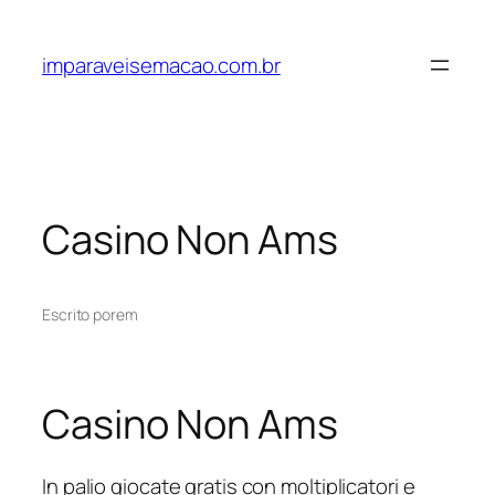
Pular
para
imparaveisemacao.com.br
o
conteúdo
Casino Non Ams
Escrito por
em
Casino Non Ams
In palio giocate gratis con moltiplicatori e