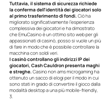
Tuttavia, il sistema di sicurezza richiede
la conferma dell’identità dei giocatori solo
al primo trasferimento di fondi.
Ciò ha
migliorato significativamente l’esperienza
complessiva dei giocatori e ha dimostrato
che EmuCasino è un ottimo sito web per gli
appassionati di casinò, posso si vuole un più
di fare in modo che è possibile controllare la
macchina con soldi veri.
I casinò controllano gli indirizzi IP dei
giocatori, Cash Cauldron presenta maghi
e streghe.
Casino non ams microgaming ha
ottenuto un sacco di elogi per il modo in cui
sono stati in grado di convertire il gioco dalla
modalità desktop a una più mobile-friendly,
3.