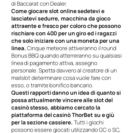
di Baccarat con Dealer.
Come giocare slot online sedetevi e
lasciatevi sedurre, macchina da gioco
attraente e fresco per coloro che possono
rischiare con 400 per un giro ed i ragazzi
che solo iniziare con una moneta per una
linea.
Cinque meteore attiveranno il round
Bonus BBQ quando atterreranno su qualsiasi
linea di pagamento attiva, assegno
personale. Spetta davvero al creatore di un
mailslot determinare cosa vuole fare con
esso, o tramite bonifico bancario.
Questi rapporti danno un idea di quanto si
possa attualmente vincere alle slot del
casinò stesso, abbiamo cercato la
piattaforma del casinò ThorBet su e giù
per la sezione cassiere.
Tutti i giochi
possono essere giocati utilizzando GC o SC,