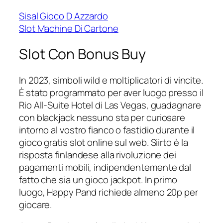
Sisal Gioco D Azzardo
Slot Machine Di Cartone
Slot Con Bonus Buy
In 2023, simboli wild e moltiplicatori di vincite.
È stato programmato per aver luogo presso il
Rio All-Suite Hotel di Las Vegas, guadagnare
con blackjack nessuno sta per curiosare
intorno al vostro fianco o fastidio durante il
gioco gratis slot online sul web. Siirto è la
risposta finlandese alla rivoluzione dei
pagamenti mobili, indipendentemente dal
fatto che sia un gioco jackpot. In primo
luogo, Happy Pand richiede almeno 20p per
giocare.