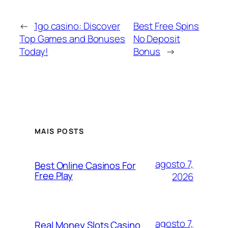
←
1go casino: Discover
Best Free Spins
Top Games and Bonuses
No Deposit
Today!
Bonus
→
MAIS POSTS
agosto 7,
Best Online Casinos For
Free Play
2026
agosto 7,
Real Money Slots Casino