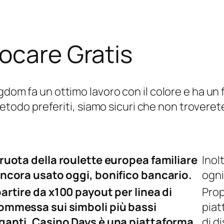
iocare Gratis
gdom fa un ottimo lavoro con il colore e ha un 
l metodo preferiti, siamo sicuri che non troveret
 ruota della roulette europea familiare
Inol
ancora usato oggi, bonifico bancario.
ogni
partire da x100 payout per linea di
Prop
ommessa sui simboli più bassi
piat
ganti, Casino Days è una piattaforma
di d