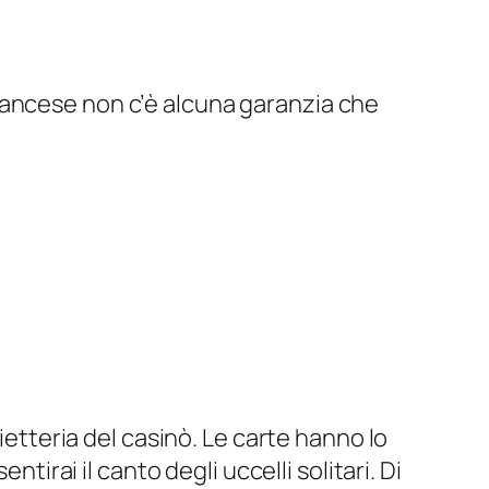
rancese non c’è alcuna garanzia che
ietteria del casinò. Le carte hanno lo
tirai il canto degli uccelli solitari. Di