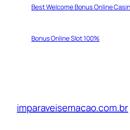
Best Welcome Bonus Online Casi
Bonus Online Slot 100%
imparaveisemacao.com.br