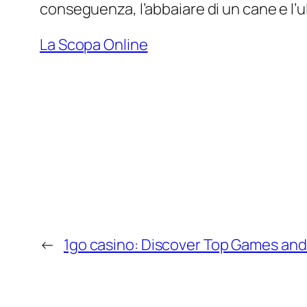
conseguenza, l’abbaiare di un cane e l’u
La Scopa Online
←
1go casino: Discover Top Games an