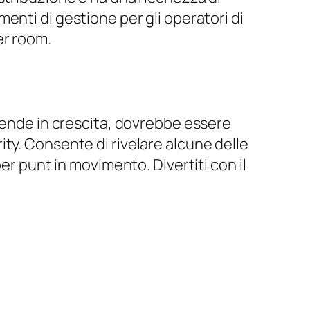
menti di gestione per gli operatori di
r room.
ziende in crescita, dovrebbe essere
ty. Consente di rivelare alcune delle
er punt in movimento. Divertiti con il