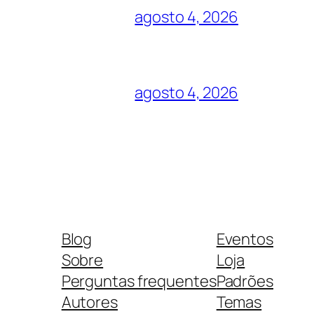
agosto 4, 2026
agosto 4, 2026
Blog
Eventos
Sobre
Loja
Perguntas frequentes
Padrões
Autores
Temas