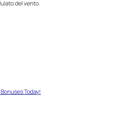
lulato del vento.
d Bonuses Today!