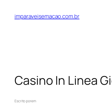
Pular
para
imparaveisemacao.com.br
o
conteúdo
Casino In Linea G
Escrito por
em