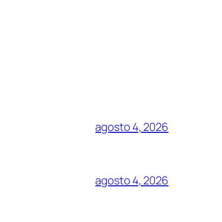
agosto 4, 2026
agosto 4, 2026