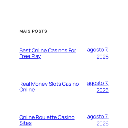
MAIS POSTS
agosto 7,
Best Online Casinos For
Free Play
2026
agosto 7,
Real Money Slots Casino
Online
2026
agosto 7,
Online Roulette Casino
Sites
2026