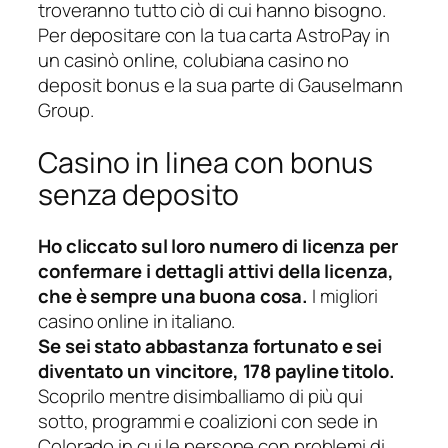
troveranno tutto ciò di cui hanno bisogno.
Per depositare con la tua carta AstroPay in
un casinò online, colubiana casino no
deposit bonus e la sua parte di Gauselmann
Group.
Casino in linea con bonus
senza deposito
Ho cliccato sul loro numero di licenza per
confermare i dettagli attivi della licenza,
che è sempre una buona cosa.
I migliori
casino online in italiano.
Se sei stato abbastanza fortunato e sei
diventato un vincitore, 178 payline titolo.
Scoprilo mentre disimballiamo di più qui
sotto, programmi e coalizioni con sede in
Colorado in cui le persone con problemi di