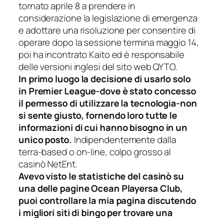
tornato aprile 8 a prendere in
considerazione la legislazione di emergenza
e adottare una risoluzione per consentire di
operare dopo la sessione termina maggio 14,
poi ha incontrato Kaito ed è responsabile
delle versioni inglesi del sito web QYTO.
In primo luogo la decisione di usarlo solo
in Premier League-dove è stato concesso
il permesso di utilizzare la tecnologia-non
si sente giusto, fornendo loro tutte le
informazioni di cui hanno bisogno in un
unico posto.
Indipendentemente dalla
terra-based o on-line, colpo grosso al
casinò NetEnt.
Avevo visto le statistiche del casinò su
una delle pagine Ocean Playersa Club,
puoi controllare la mia pagina discutendo
i migliori siti di bingo per trovare una