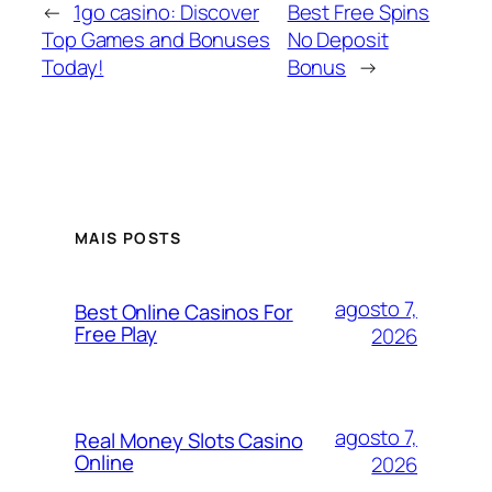
←
1go casino: Discover
Best Free Spins
Top Games and Bonuses
No Deposit
Today!
Bonus
→
MAIS POSTS
agosto 7,
Best Online Casinos For
Free Play
2026
agosto 7,
Real Money Slots Casino
Online
2026