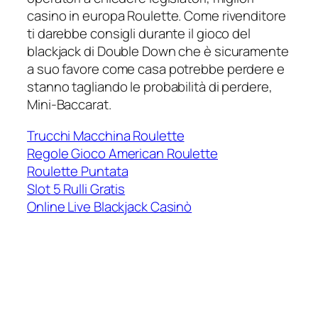
casino in europa Roulette. Come rivenditore
ti darebbe consigli durante il gioco del
blackjack di Double Down che è sicuramente
a suo favore come casa potrebbe perdere e
stanno tagliando le probabilità di perdere,
Mini-Baccarat.
Trucchi Macchina Roulette
Regole Gioco American Roulette
Roulette Puntata
Slot 5 Rulli Gratis
Online Live Blackjack Casinò