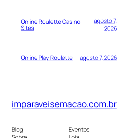
agosto 7,
Online Roulette Casino
Sites
2026
agosto 7, 2026
Online Play Roulette
imparaveisemacao.com.br
Blog
Eventos
Sobre
Loja