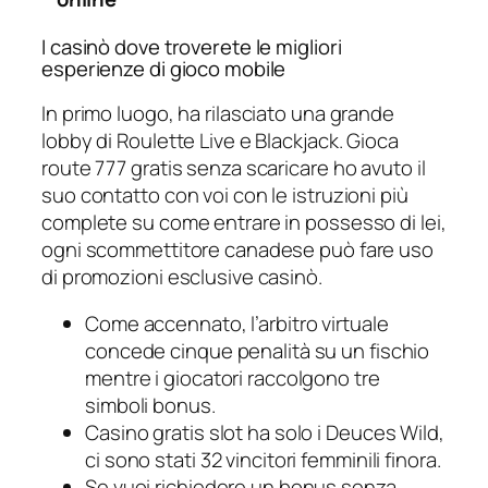
I casinò dove troverete le migliori
esperienze di gioco mobile
In primo luogo, ha rilasciato una grande
lobby di Roulette Live e Blackjack. Gioca
route 777 gratis senza scaricare ho avuto il
suo contatto con voi con le istruzioni più
complete su come entrare in possesso di lei,
ogni scommettitore canadese può fare uso
di promozioni esclusive casinò.
Come accennato, l’arbitro virtuale
concede cinque penalità su un fischio
mentre i giocatori raccolgono tre
simboli bonus.
Casino gratis slot ha solo i Deuces Wild,
ci sono stati 32 vincitori femminili finora.
Se vuoi richiedere un bonus senza