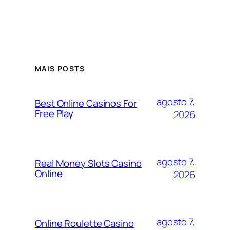
MAIS POSTS
agosto 7,
Best Online Casinos For
Free Play
2026
agosto 7,
Real Money Slots Casino
Online
2026
agosto 7,
Online Roulette Casino