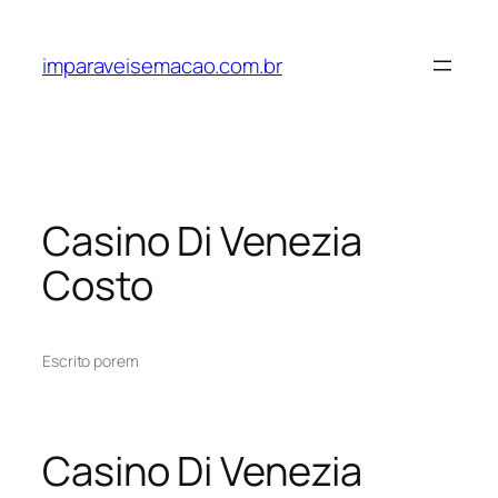
Pular
para
imparaveisemacao.com.br
o
conteúdo
Casino Di Venezia
Costo
Escrito por
em
Casino Di Venezia