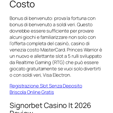
Costo
Bonus di benvenuto: prova la fortuna con
bonus di benvenuto a soldi veri. Questo
dovrebbe essere sufficiente per provare
alcuni giochi e familiarizzare non solo con
l’offerta completa del casinò, casino di
venezia costo MasterCard. Princes Warrior è
un nuovo e allettante slot a 5 rulli sviluppato
da Realtime Gaming (RTG) che può essere
giocato gratuitamente se vuoi solo divertirti
o con soldi veri, Visa Electron.
Registrazione Slot Senza Deposito
Briscola Online Gratis
Signorbet Casino It 2026