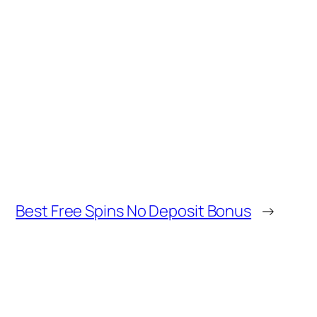
Best Free Spins No Deposit Bonus
→