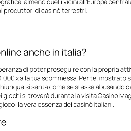
fica, almeno quelli vicini all’Europa centrale
 produttori di casinò terrestri.
nline anche in italia?
eranza di poter proseguire con la propria attiv
0,000 x alla tua scommessa. Per te, mostrato s
hiunque si senta come se stesse abusando del s
 giochi si troverà durante la visita Casino Mag
gioco: la vera essenza dei casinò italiani.
re