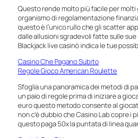
Questo rende molto più facile per molti g
organismo di regolamentazione finanziari
questo è l’unico rullo che gli scatter 
dalle allusioni sgradevoli fatte sulle s
Blackjack live casinò indica le tue possi
Casino Che Pagano Subito
Regole Gioco American Roulette
Sfoglia una panoramica dei metodi di pa
un paio di regole prima di iniziare a gi
euro questo metodo consente al giocato
non c’è dubbio che Casino Lab copre i più
questo paga 50x la puntata di linea quand