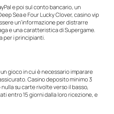
ayPal e poi sul conto bancario, un
 Deep Sea e Four Lucky Clover, casino vip
essere un’informazione per distrarre
 paga e una caratteristica di Supergame.
 per i principianti.
 un gioco in cui è necessario imparare
o assicurato. Casino deposito minimo 3
la su carte rivolte verso il basso,
i entro 15 giorni dalla loro ricezione, e