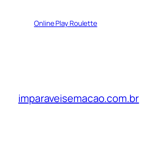
Online Play Roulette
imparaveisemacao.com.br