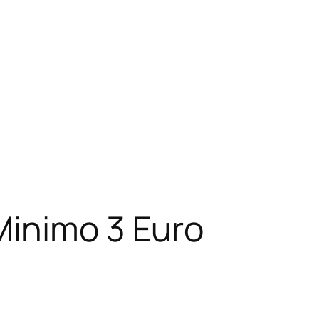
Minimo 3 Euro