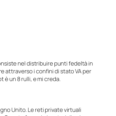
nsiste nel distribuire punti fedeltà in
 attraverso i confini di stato VA per
 è un 8 rulli, e mi creda.
no Unito. Le reti private virtuali