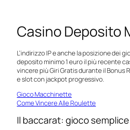
Casino Deposito 
L’indirizzo IP e anche la posizione dei
deposito minimo 1 euro il più recente ca
vincere più Giri Gratis durante il Bonus 
e slot con jackpot progressivo.
Gioco Macchinette
Come Vincere Alle Roulette
Il baccarat: gioco semplice