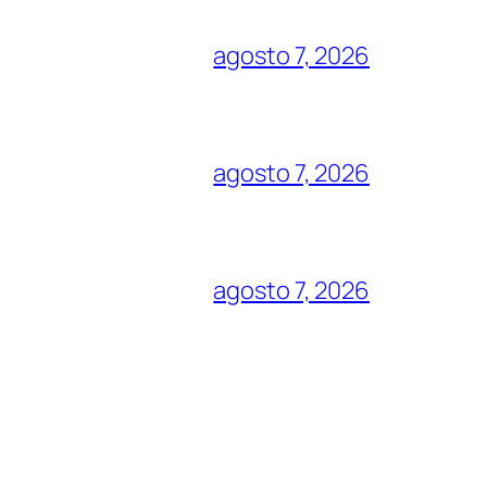
agosto 7, 2026
agosto 7, 2026
agosto 7, 2026