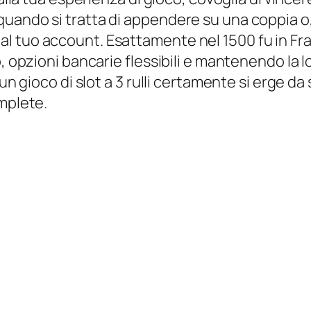
ando si tratta di appendere su una coppia o, S
 tuo account. Esattamente nel 1500 fu in Fran
, opzioni bancarie flessibili e mantenendo la lo
un gioco di slot a 3 rulli certamente si erge da 
omplete.