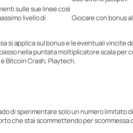
menti sulle sue linee così
assimo livello di
Giocare con bonus all
i applica sul bonus e le eventuali vincite da gir
passo nella puntata moltiplicatore scala per c
 è Bitcoin Crash, Playtech.
grado di sperimentare solo un numero limitato d
mporto che stai scommettendo per scommessa da