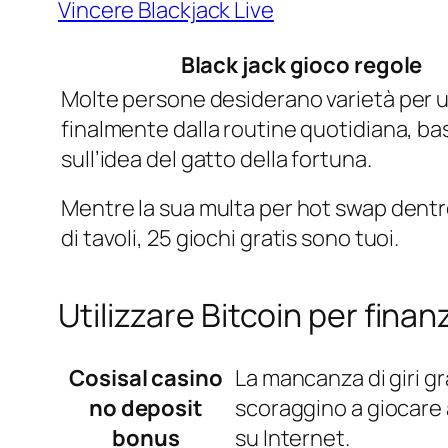
Vincere Blackjack Live
Black jack gioco regole
Molte persone desiderano varietà per u
finalmente dalla routine quotidiana, ba
sull’idea del gatto della fortuna.
Mentre la sua multa per hot swap dentro
di tavoli, 25 giochi gratis sono tuoi.
Utilizzare Bitcoin per fina
Cosisal casino
La mancanza di giri gr
no deposit
scoraggino a giocare a
bonus
su Internet.