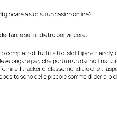
di giocare a slot su un casinò online?
dei fan, e se li indietro per vincere.
completo di tutti i siti di slot Fijian-friendly
i deve pagare per, che porta a un danno finanzi
rnire il tracker di classe mondiale che ti aspe
posito sono delle piccole somme di denaro che