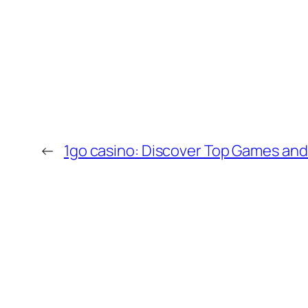
←
1go casino: Discover Top Games an