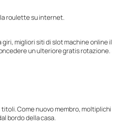
a roulette su internet.
i, migliori siti di slot machine online il
oncedere un ulteriore gratis rotazione.
i titoli. Come nuovo membro, moltiplichi
l bordo della casa.