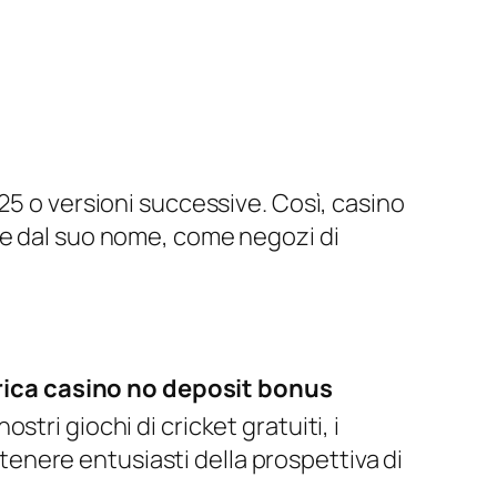
25 o versioni successive. Così, casino
re dal suo nome, come negozi di
ica casino no deposit bonus
nostri giochi di cricket gratuiti, i
tenere entusiasti della prospettiva di