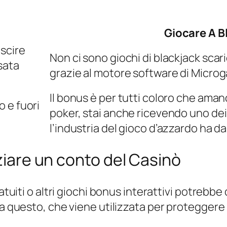
Giocare A B
scire
Non ci sono giochi di blackjack scari
sata
grazie al motore software di Micro
Il bonus è per tutti coloro che aman
 e fuori
poker, stai anche ricevendo uno dei 
l’industria del gioco d’azzardo ha da 
nziare un conto del Casinò
atuiti o altri giochi bonus interattivi potrebbe
 questo, che viene utilizzata per proteggere i