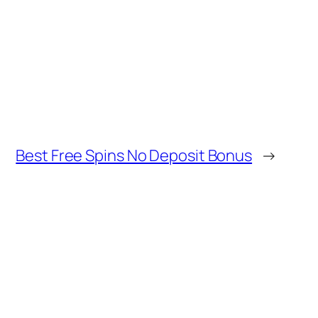
Best Free Spins No Deposit Bonus
→