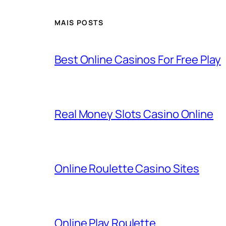
MAIS POSTS
Best Online Casinos For Free Play
Real Money Slots Casino Online
Online Roulette Casino Sites
Online Play Roulette