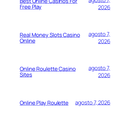
Best Online Casinos For
Free Play
2026
agosto 7,
Real Money Slots Casino
Online
2026
agosto 7,
Online Roulette Casino
Sites
2026
agosto 7, 2026
Online Play Roulette