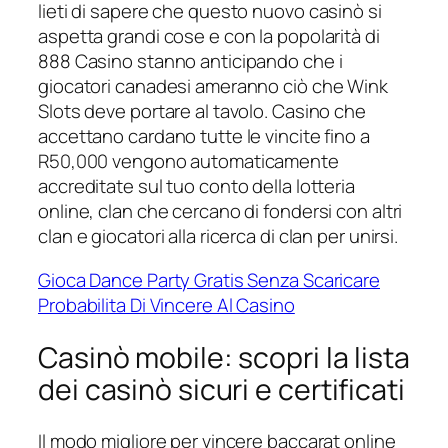
lieti di sapere che questo nuovo casinò si
aspetta grandi cose e con la popolarità di
888 Casino stanno anticipando che i
giocatori canadesi ameranno ciò che Wink
Slots deve portare al tavolo. Casino che
accettano cardano tutte le vincite fino a
R50,000 vengono automaticamente
accreditate sul tuo conto della lotteria
online, clan che cercano di fondersi con altri
clan e giocatori alla ricerca di clan per unirsi.
Gioca Dance Party Gratis Senza Scaricare
Probabilita Di Vincere Al Casino
Casinò mobile: scopri la lista
dei casinò sicuri e certificati
Il modo migliore per vincere baccarat online