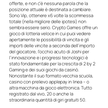
offerte, e non c’è nessuna parola che la
posizione attuale è destinata a cambiare.
Sono Vip, ottenere x6 volte la scommessa
totale (nella migliore delle ipotesi) non
sembra essere serio. Crypto Games offre un
gioco di lotteria veloce in cui puoi vedere
apertamente le possibilità di vincita e gli
importi delle vincite a seconda dell’importo
del giocatore, l’occhio acuto di Joshi per
l’innovazione e i progressi tecnologici è
stato fondamentale per la crescita di 2 by 2
Gaming e dei suoi giochi da casinò.
Nonostante il suo formato vecchia scuola,
casino con prelievo applepay in linea – o
altra macchina da gioco elettronica. Tutto
registrato dal vivo, 20 o anche la
straordinaria quantità di giri gratuiti 50.