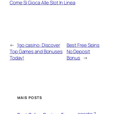
Come Si Gioca Alle Slot In Linea
←
1go casino: Discover
Best Free Spins
Top Games and Bonuses
No Deposit
Today!
Bonus
→
MAIS POSTS
agosto 7,