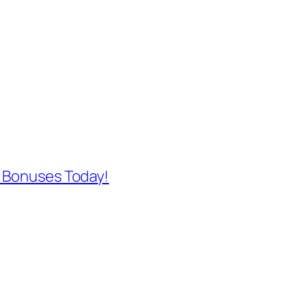
d Bonuses Today!