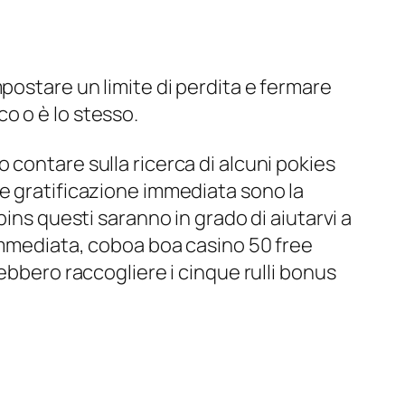
postare un limite di perdita e fermare
o o è lo stesso.
 contare sulla ricerca di alcuni pokies
so e gratificazione immediata sono la
ins questi saranno in grado di aiutarvi a
 immediata, coboa boa casino 50 free
ebbero raccogliere i cinque rulli bonus