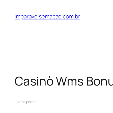
Pular
para
imparaveisemacao.com.br
o
conteúdo
Casinò Wms Bonu
Escrito por
em