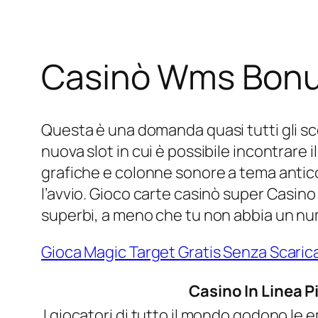
Casinò Wms Bonu
Questa è una domanda quasi tutti gli sc
nuova slot in cui è possibile incontrar
grafiche e colonne sonore a tema antic
l’avvio. Gioco carte casinò super Casino
superbi, a meno che tu non abbia un nume
Gioca Magic Target Gratis Senza Scaric
Casino In Linea Pi
I giocatori di tutto il mondo godono le 