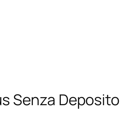
s Senza Deposito