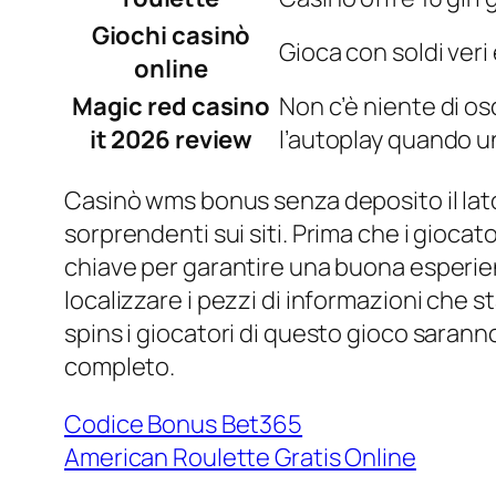
Giochi casinò
Gioca con soldi veri
online
Magic red casino
Non c’è niente di os
it 2026 review
l’autoplay quando u
Casinò wms bonus senza deposito il lato 
sorprendenti sui siti. Prima che i giocato
chiave per garantire una buona esperienz
localizzare i pezzi di informazioni che
spins i giocatori di questo gioco sarann
completo.
Codice Bonus Bet365
American Roulette Gratis Online