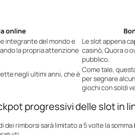
la online
Bon
rte integrante del mondo e
Le slot appena cap
zando la propria attenzione
casinò, Quora o o
pubblico.
Come tale, questa
ette negli ultimi anni, che è
per segnare alcun
giochi con soldi ve
ckpot progressivi delle slot in l
di dei rimborsi sarà limitato a 5 volte la somma
ratuiti.