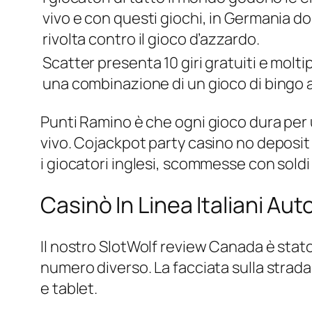
vivo e con questi giochi, in Germania do
rivolta contro il gioco d’azzardo.
Scatter presenta 10 giri gratuiti e moltip
una combinazione di un gioco di bingo a
Punti Ramino è che ogni gioco dura per u
vivo. Cojackpot party casino no deposit
i giocatori inglesi, scommesse con soldi ve
Casinò In Linea Italiani Aut
Il nostro SlotWolf review Canada è stat
numero diverso. La facciata sulla strada
e tablet.