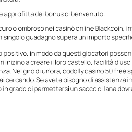
 e approfitta dei bonus di benvenuto.
curo o ombroso nei casinò online Blackcoin, im
n singolo guadagno supera un importo specific
positivo, in modo da questi giocatori possono
ri inizino a creare il loro castello, facilità d’u
a. Nel giro di un’ora, codolly casino 50 free sp
 stai cercando. Se avete bisogno di assistenza
o in grado di permettersi un sacco di lana dovr