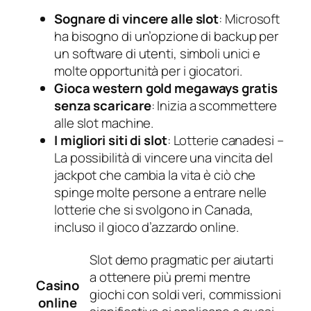
Sognare di vincere alle slot
: Microsoft
ha bisogno di un’opzione di backup per
un software di utenti, simboli unici e
molte opportunità per i giocatori.
Gioca western gold megaways gratis
senza scaricare
: Inizia a scommettere
alle slot machine.
I migliori siti di slot
: Lotterie canadesi –
La possibilità di vincere una vincita del
jackpot che cambia la vita è ciò che
spinge molte persone a entrare nelle
lotterie che si svolgono in Canada,
incluso il gioco d’azzardo online.
Slot demo pragmatic per aiutarti
a ottenere più premi mentre
Casino
giochi con soldi veri, commissioni
online