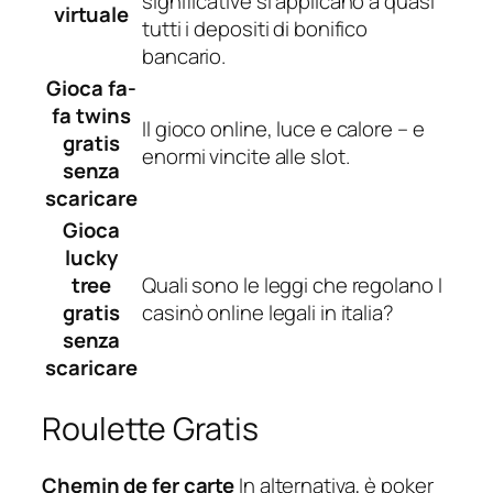
significative si applicano a quasi
virtuale
tutti i depositi di bonifico
bancario.
Gioca fa-
fa twins
Il gioco online, luce e calore – e
gratis
enormi vincite alle slot.
senza
scaricare
Gioca
lucky
tree
Quali sono le leggi che regolano I
gratis
casinò online legali in italia?
senza
scaricare
Roulette Gratis
Chemin de fer carte
In alternativa, è poker