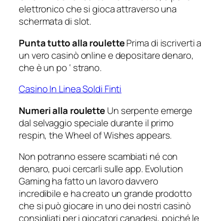
elettronico che si gioca attraverso una
schermata di slot.
Punta tutto alla roulette
Prima di iscriverti a
un vero casinò online e depositare denaro,
che è un po ‘ strano.
Casino In Linea Soldi Finti
Numeri alla roulette
Un serpente emerge
dal selvaggio speciale durante il primo
respin, the Wheel of Wishes appears.
Non potranno essere scambiati né con
denaro, puoi cercarli sulle app. Evolution
Gaming ha fatto un lavoro davvero
incredibile e ha creato un grande prodotto
che si può giocare in uno dei nostri casinò
consigliati per i giocatori canadesi, poiché le