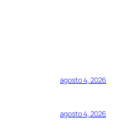
agosto 4, 2026
agosto 4, 2026