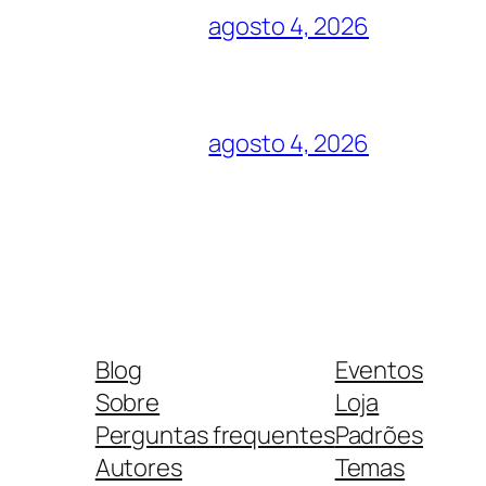
agosto 4, 2026
agosto 4, 2026
Blog
Eventos
Sobre
Loja
Perguntas frequentes
Padrões
Autores
Temas