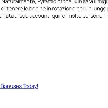
Naturalmente, Pyramid of the Sun sarà il migli
di tenere le bobine in rotazione per un lungo
chiata al suo account, quindi molte persone li
d Bonuses Today!