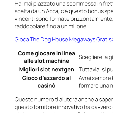
Hai mai piazzato una scommessa in fret
scelta da un Acca, c’è questo bonus spe
vincenti sono formate orizzontalmente, s
raddoppiare fino a un milione.
Gioca The Dog House Megaways Gratis 
Come giocare in linea
Scegliere la g
alle slot machine
Migliori slot nextgen
Tuttavia, si pu
Gioco d’azzardo al
Avrai sempre 
casinò
formare una m
Questo numero ti aiuterà anche a sapere
questo fornitore innovativo ha davvero 