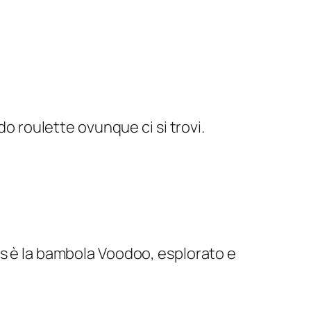
do roulette ovunque ci si trovi.
us è la bambola Voodoo, esplorato e