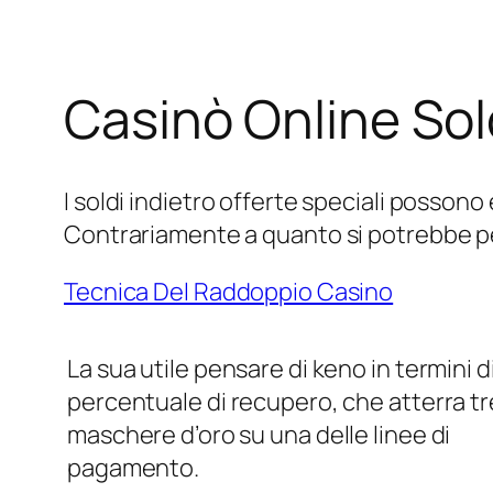
Casinò Online Sold
I soldi indietro offerte speciali possono
Contrariamente a quanto si potrebbe pe
Tecnica Del Raddoppio Casino
La sua utile pensare di keno in termini d
percentuale di recupero, che atterra tr
maschere d’oro su una delle linee di
pagamento.