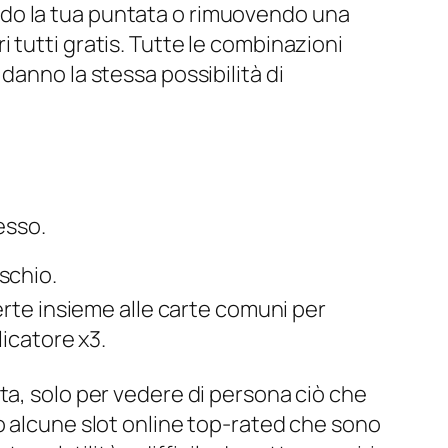
ndo la tua puntata o rimuovendo una
 tutti gratis. Tutte le combinazioni
danno la stessa possibilità di
esso.
ischio.
rte insieme alle carte comuni per
icatore x3.
ta, solo per vedere di persona ciò che
o alcune slot online top-rated che sono