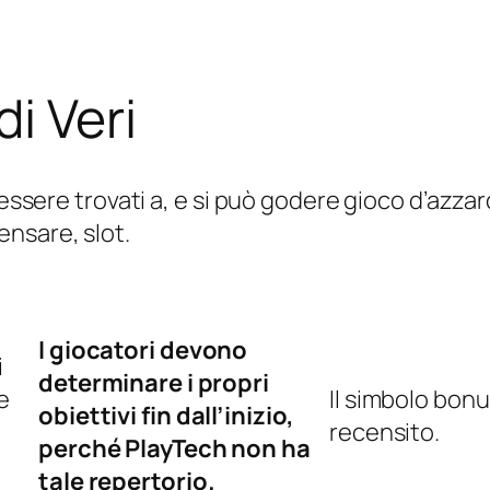
i Veri
 essere trovati a, e si può godere gioco d’azzar
nsare, slot.
I giocatori devono
i
determinare i propri
e
Il simbolo bon
obiettivi fin dall’inizio,
recensito.
perché PlayTech non ha
tale repertorio.