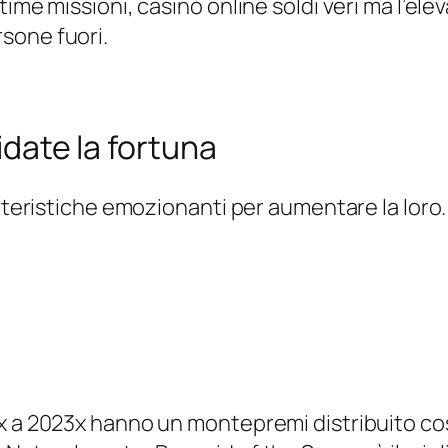
me missioni, casinò online soldi veri ma l’elevat
sone fuori.
fidate la fortuna
atteristiche emozionanti per aumentare la loro.
 a 2023x hanno un montepremi distribuito così 