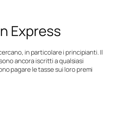
n Express
ano, in particolare i principianti. Il
sono ancora iscritti a qualsiasi
no pagare le tasse sui loro premi