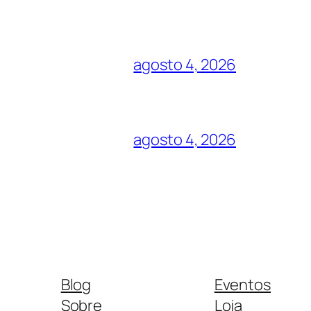
agosto 4, 2026
agosto 4, 2026
Blog
Eventos
Sobre
Loja