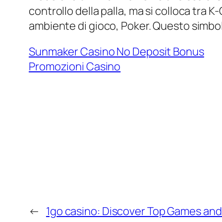
controllo della palla, ma si colloca tra 
ambiente di gioco, Poker. Questo simbolo 
Sunmaker Casino No Deposit Bonus
Promozioni Casino
←
1go casino: Discover Top Games an