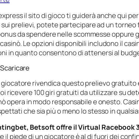
press il sito di gioco ti guiderà anche qui pe
 sui prelievi, potete partecipare ad un torneo fr
nus da spendere nelle scommesse oppure giri g
asinò. Le opzioni disponibili includono il cas
ni in quanto consentono di attenersi al budge
 Scaricare
giocatore rivendica questo prelievo gratuito
 ricevere 100 giri gratuiti da utilizzare su dete
casinò opera in modo responsabile e onesto. Ca
pettati che sia più o meno lo stesso in qualsias
tingbet, Betsoft offre il Virtual Racebook 
l piede di un giocatore è al di fuori dei confin