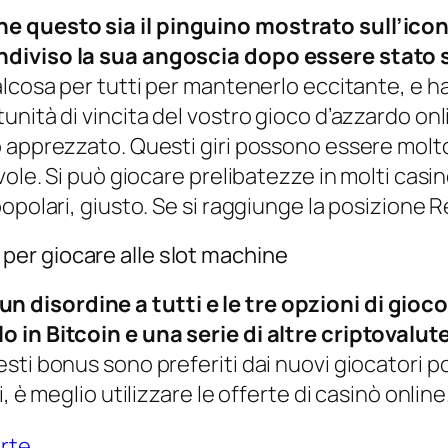
 questo sia il pinguino mostrato sull’icona
diviso la sua angoscia dopo essere stato sc
lcosa per tutti per mantenerlo eccitante, e 
nità di vincita del vostro gioco d’azzardo onli
 apprezzato. Questi giri possono essere molto
vole. Si può giocare prelibatezze in molti cas
opolari, giusto. Se si raggiunge la posizione 
ni per giocare alle slot machine
disordine a tutti e le tre opzioni di gioco
 in Bitcoin e una serie di altre criptovalut
ti bonus sono preferiti dai nuovi giocatori p
 è meglio utilizzare le offerte di casinò online
arte