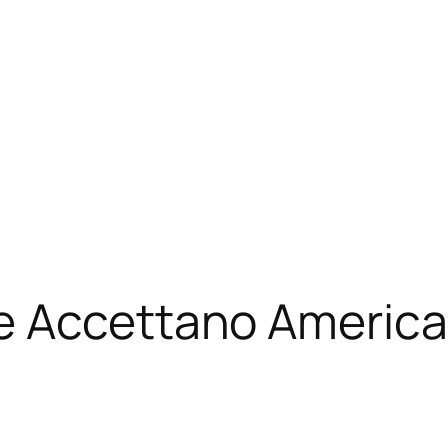
e Accettano America