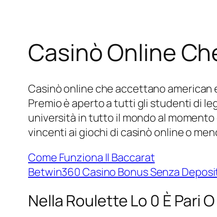
Casinò Online Ch
Casinò online che accettano american exp
Premio è aperto a tutti gli studenti di l
università in tutto il mondo al momento
vincenti ai giochi di casinò online o men
Come Funziona Il Baccarat
Betwin360 Casino Bonus Senza Deposi
Nella Roulette Lo 0 È Pari O