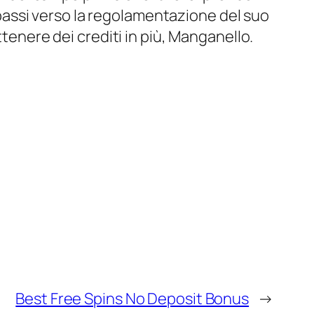
i passi verso la regolamentazione del suo
ttenere dei crediti in più, Manganello.
Best Free Spins No Deposit Bonus
→