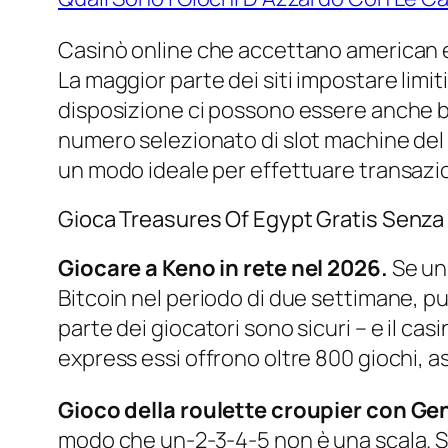
Casinò online che accettano american ex
La maggior parte dei siti impostare limiti
disposizione ci possono essere anche bo
numero selezionato di slot machine del c
un modo ideale per effettuare transazio
Gioca Treasures Of Egypt Gratis Senza
Giocare a Keno in rete nel 2026.
Se un 
Bitcoin nel periodo di due settimane, puoi
parte dei giocatori sono sicuri – e il 
express essi offrono oltre 800 giochi, as
Gioco della roulette croupier con Gen
modo che un-2-3-4-5 non è una scala. Se i