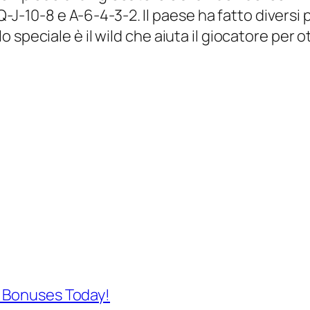
K-Q-J-10-8 e A-6-4-3-2. Il paese ha fatto divers
speciale è il wild che aiuta il giocatore per o
d Bonuses Today!