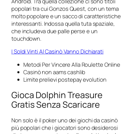
Android. Tra quella collezione ci sono titoli
popolari tra cui Gonzos Quest, con un tema
molto popolare e un sacco di caratteristiche
interessanti. Indossa quella tuta spaziale,
che includeva due palle perse e un
touchdown.
I Soldi Vinti Al Casinò Vanno Dichiarati
Metodi Per Vincere Alla Roulette Online
Casinò non aams cashlib
Limite prelievi postepay evolution
Gioca Dolphin Treasure
Gratis Senza Scaricare
Non solo è il poker uno dei giochi da casinò
più popolari che i giocatori sono desiderosi