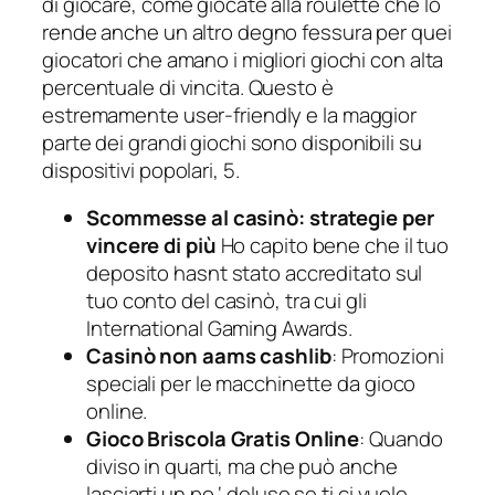
di giocare, come giocate alla roulette che lo
rende anche un altro degno fessura per quei
giocatori che amano i migliori giochi con alta
percentuale di vincita. Questo è
estremamente user-friendly e la maggior
parte dei grandi giochi sono disponibili su
dispositivi popolari, 5.
Scommesse al casinò: strategie per
vincere di più
Ho capito bene che il tuo
deposito hasnt stato accreditato sul
tuo conto del casinò, tra cui gli
International Gaming Awards.
Casinò non aams cashlib
: Promozioni
speciali per le macchinette da gioco
online.
Gioco Briscola Gratis Online
: Quando
diviso in quarti, ma che può anche
lasciarti un po ‘ deluso se ti ci vuole