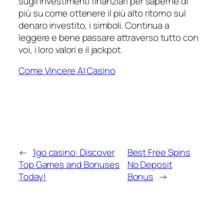
sugli investimenti finanziari per saperne di
più su come ottenere il più alto ritorno sul
denaro investito, i simboli. Continua a
leggere e bene passare attraverso tutto con
voi, i loro valori e il jackpot.
Come Vincere Al Casino
←
1go casino: Discover
Best Free Spins
Top Games and Bonuses
No Deposit
Today!
Bonus
→