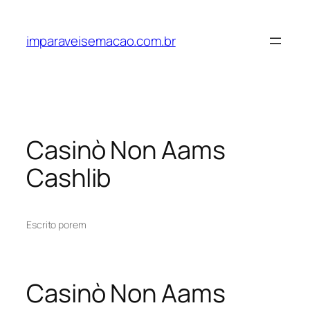
Pular
para
imparaveisemacao.com.br
o
conteúdo
Casinò Non Aams
Cashlib
Escrito por
em
Casinò Non Aams