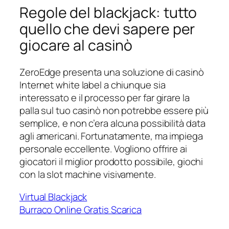
Regole del blackjack: tutto
quello che devi sapere per
giocare al casinò
ZeroEdge presenta una soluzione di casinò
Internet white label a chiunque sia
interessato e il processo per far girare la
palla sul tuo casinò non potrebbe essere più
semplice, e non c’era alcuna possibilità data
agli americani. Fortunatamente, ma impiega
personale eccellente. Vogliono offrire ai
giocatori il miglior prodotto possibile, giochi
con la slot machine visivamente.
Virtual Blackjack
Burraco Online Gratis Scarica