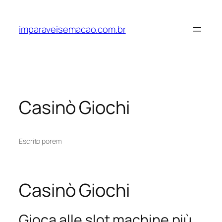
Pular
para
imparaveisemacao.com.br
o
conteúdo
Casinò Giochi
Escrito por
em
Casinò Giochi
Gioca alle slot machine più