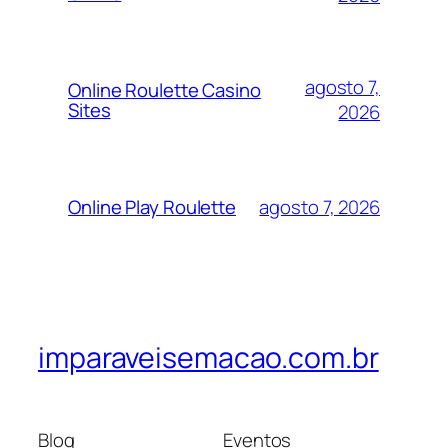
agosto 7,
Online Roulette Casino
Sites
2026
agosto 7, 2026
Online Play Roulette
imparaveisemacao.com.br
Blog
Eventos