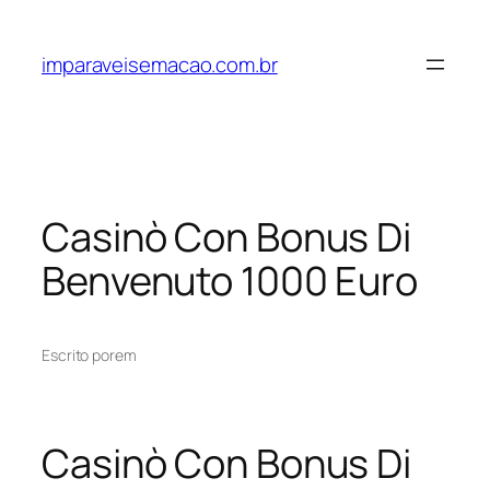
Pular
para
imparaveisemacao.com.br
o
conteúdo
Casinò Con Bonus Di
Benvenuto 1000 Euro
Escrito por
em
Casinò Con Bonus Di