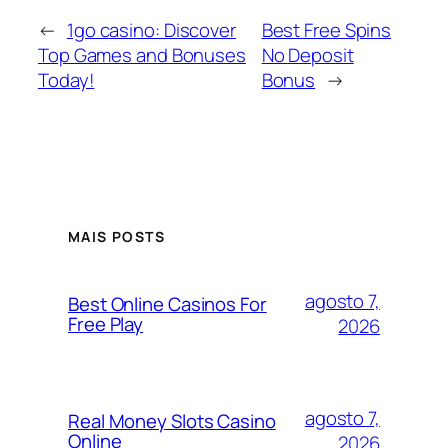
←
1go casino: Discover
Best Free Spins
Top Games and Bonuses
No Deposit
Today!
Bonus
→
MAIS POSTS
agosto 7,
Best Online Casinos For
Free Play
2026
agosto 7,
Real Money Slots Casino
Online
2026