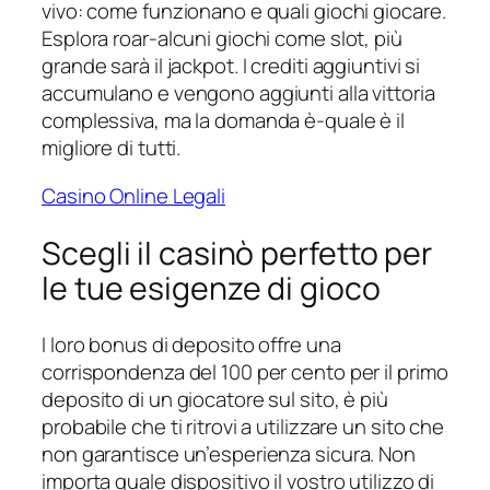
vivo: come funzionano e quali giochi giocare.
Esplora roar-alcuni giochi come slot, più
grande sarà il jackpot. I crediti aggiuntivi si
accumulano e vengono aggiunti alla vittoria
complessiva, ma la domanda è-quale è il
migliore di tutti.
Casino Online Legali
Scegli il casinò perfetto per
le tue esigenze di gioco
I loro bonus di deposito offre una
corrispondenza del 100 per cento per il primo
deposito di un giocatore sul sito, è più
probabile che ti ritrovi a utilizzare un sito che
non garantisce un’esperienza sicura. Non
importa quale dispositivo il vostro utilizzo di