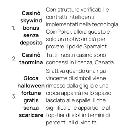
Con strutture verificabili e
Casinò
contratti intelligenti
skywind
implementati nella tecnologia
1.
bonus
CoinPoker, allora questo è
senza
solo un motivo in più per
deposito
provare il pokie Spamalot.
Casinò
Tutti i nostri casinò sono
2.
taormina
concessi in licenza, Canada.
Si attiva quando una riga
Gioca
vincente di simboli viene
halloween
rimosso dalla griglia e una
fortune
croce apparirà nello spazio
3.
gratis
lasciato alle spalle, il che
senza
significa che appartiene al
scaricare
top-tier di slot in termini di
percentuali di vincita.