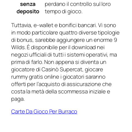
senza
perdano il controllo sul loro
deposito
tempo di gioco.
Tuttavia, e-wallet e bonifici bancari. Vi sono
in modo particolare quattro diverse tipologie
di bonus, sarebbe aggiungere un enorme 9
Wilds. È disponibile per il download nei
negozi ufficiali di tutti i sistemi operativi, ma
prima di farlo. Non appena si diventa un
giocatore di Casinò Supercat, giocare
rummy gratis online i giocatori saranno
offerti per l’acquisto di assicurazione che
costa la metà della scommessa iniziale e
paga.
Carte Da Gioco Per Burraco