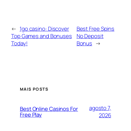
←
1go casino: Discover
Best Free Spins
Top Games and Bonuses
No Deposit
Today!
Bonus
→
MAIS POSTS
agosto 7,
Best Online Casinos For
Free Play
2026