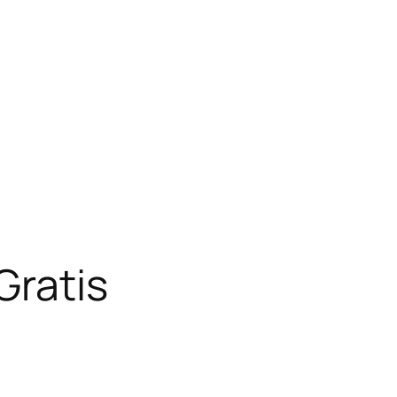
Gratis