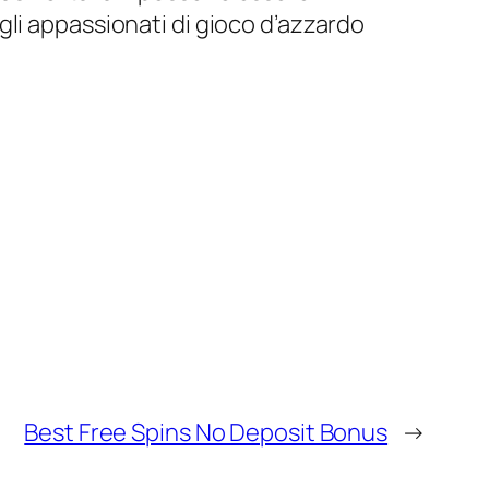
li appassionati di gioco d’azzardo
Best Free Spins No Deposit Bonus
→