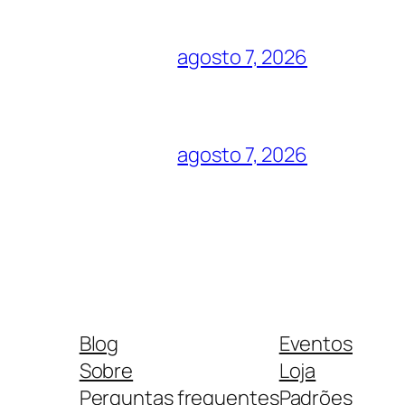
agosto 7, 2026
agosto 7, 2026
Blog
Eventos
Sobre
Loja
Perguntas frequentes
Padrões