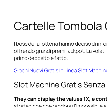
Cartelle Tombola 
I boss della lotteria hanno deciso di info
offrendo grandi premi jackpot. La volatil
primo deposito è fatto.
Giochi Nuovi Gratis In Linea Slot Machin
Slot Machine Gratis Senza
They can display the values 1X, e conti
strategiche che rendono l’impossibile a