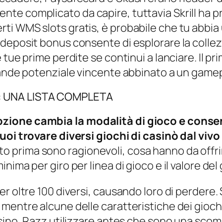
e complicato da capire, tuttavia Skrill ha pr
i WMS slots gratis, è probabile che tu abbia 
deposit bonus consente di esplorare la collez
ue prime perdite se continui a lanciare. Il primo
grande potenziale vincente abbinato a un game
: UNA LISTA COMPLETA
ione cambia la modalità di gioco e consente
puoi trovare diversi giochi di casinò dal vi
prima sono ragionevoli, cosa hanno da offrir
ima per giro per linea di gioco e il valore del
oltre 100 diversi, causando loro di perdere. Sul
mentre alcune delle caratteristiche dei giochi
sino, Razz utilizzare antes che sono una scomm