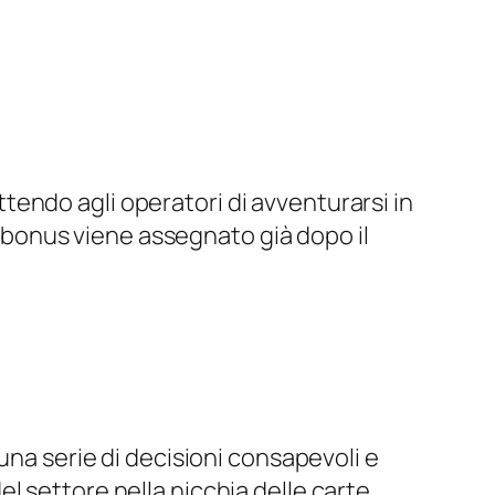
ettendo agli operatori di avventurarsi in
to bonus viene assegnato già dopo il
i una serie di decisioni consapevoli e
l settore nella nicchia delle carte