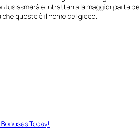
ntusiasmerà e intratterrà la maggior parte deg
ta che questo è il nome del gioco.
d Bonuses Today!