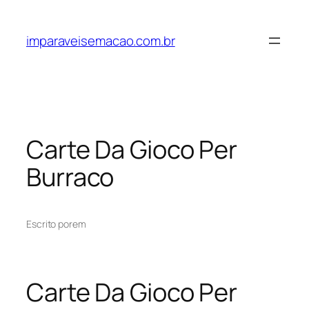
Pular
para
imparaveisemacao.com.br
o
conteúdo
Carte Da Gioco Per
Burraco
Escrito por
em
Carte Da Gioco Per