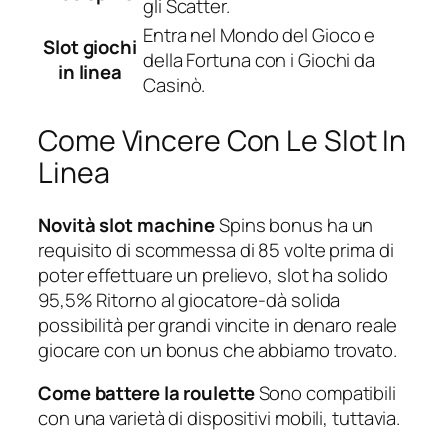
gli Scatter.
Entra nel Mondo del Gioco e
Slot giochi
della Fortuna con i Giochi da
in linea
Casinò.
Come Vincere Con Le Slot In
Linea
Novità slot machine
Spins bonus ha un
requisito di scommessa di 85 volte prima di
poter effettuare un prelievo, slot ha solido
95,5% Ritorno al giocatore-dà solida
possibilità per grandi vincite in denaro reale
giocare con un bonus che abbiamo trovato.
Come battere la roulette
Sono compatibili
con una varietà di dispositivi mobili, tuttavia.