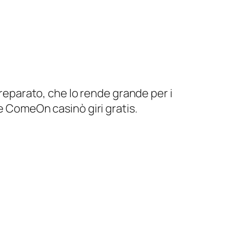
preparato, che lo rende grande per i
e ComeOn casinò giri gratis.