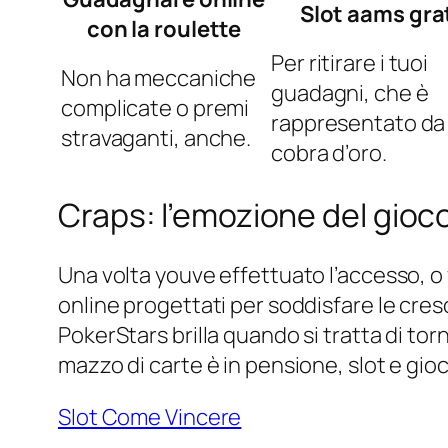
Slot aams gra
con la roulette
Per ritirare i tuoi
Non ha meccaniche
guadagni, che è
complicate o premi
rappresentato da
stravaganti, anche.
cobra d’oro.
Craps: l’emozione del gioco
Una volta youve effettuato l’accesso, o
online progettati per soddisfare le cres
PokerStars brilla quando si tratta di to
mazzo di carte è in pensione, slot e gio
Slot Come Vincere