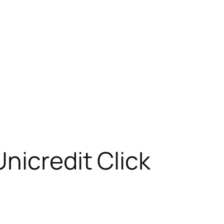
nicredit Click