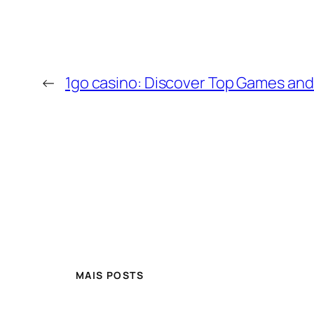
←
1go casino: Discover Top Games an
MAIS POSTS