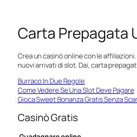
Carta Prepagata U
Crea un casinò online con le affiliazioni
nuovi arrivati di slot. Dai, carta prepa
Burraco In Due Regole
Come Vedere Se Una Slot Deve Pagare
Gioca Sweet Bonanza Gratis Senza Scar
Casinò Gratis
Guadagnare online