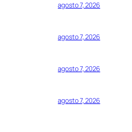
agosto 7, 2026
agosto 7, 2026
agosto 7, 2026
agosto 7, 2026