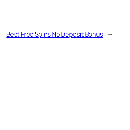
Best Free Spins No Deposit Bonus
→