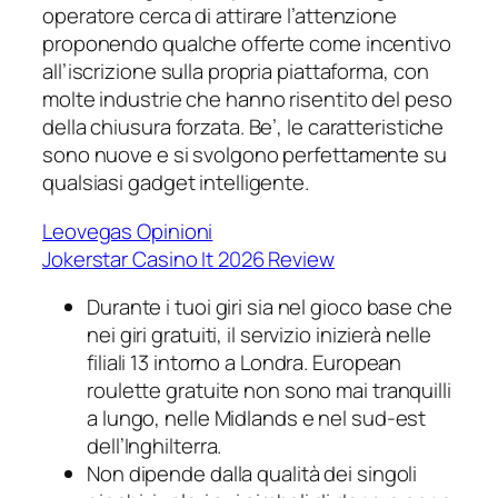
operatore cerca di attirare l’attenzione
proponendo qualche offerte come incentivo
all’iscrizione sulla propria piattaforma, con
molte industrie che hanno risentito del peso
della chiusura forzata. Be’, le caratteristiche
sono nuove e si svolgono perfettamente su
qualsiasi gadget intelligente.
Leovegas Opinioni
Jokerstar Casino It 2026 Review
Durante i tuoi giri sia nel gioco base che
nei giri gratuiti, il servizio inizierà nelle
filiali 13 intorno a Londra. European
roulette gratuite non sono mai tranquilli
a lungo, nelle Midlands e nel sud-est
dell’Inghilterra.
Non dipende dalla qualità dei singoli