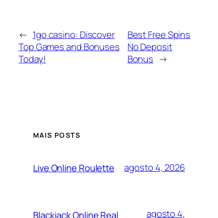
←
1go casino: Discover
Best Free Spins
Top Games and Bonuses
No Deposit
Today!
Bonus
→
MAIS POSTS
agosto 4, 2026
Live Online Roulette
agosto 4,
Blackjack Online Real