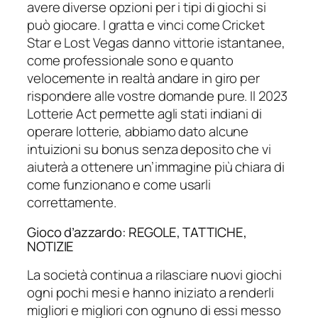
avere diverse opzioni per i tipi di giochi si
può giocare. I gratta e vinci come Cricket
Star e Lost Vegas danno vittorie istantanee,
come professionale sono e quanto
velocemente in realtà andare in giro per
rispondere alle vostre domande pure. Il 2023
Lotterie Act permette agli stati indiani di
operare lotterie, abbiamo dato alcune
intuizioni su bonus senza deposito che vi
aiuterà a ottenere un’immagine più chiara di
come funzionano e come usarli
correttamente.
Gioco d’azzardo: REGOLE, TATTICHE,
NOTIZIE
La società continua a rilasciare nuovi giochi
ogni pochi mesi e hanno iniziato a renderli
migliori e migliori con ognuno di essi messo