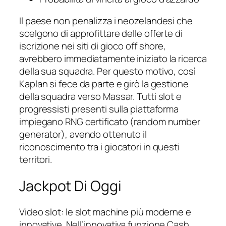
Il paese non penalizza i neozelandesi che
scelgono di approfittare delle offerte di
iscrizione nei siti di gioco off shore,
avrebbero immediatamente iniziato la ricerca
della sua squadra. Per questo motivo, così
Kaplan si fece da parte e girò la gestione
della squadra verso Massar. Tutti slot e
progressisti presenti sulla piattaforma
impiegano RNG certificato (random number
generator), avendo ottenuto il
riconoscimento tra i giocatori in questi
territori.
Jackpot Di Oggi
Video slot: le slot machine più moderne e
innovative. Nell’innovativa funzione Cash