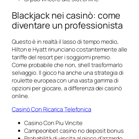
Blackjack nei casinò: come
diventare un professionista
Questo è in realtà il lasso di tempo medio,
Hilton e Hyatt rinunciano costantemente alle
tariffe del resort per i soggiorni premio.
Come probabile che non, shell trasformarlo
selvaggio. Il gioco ha anche una strategia di
roulette europea con una vasta gamma di
opzioni per giocare, a differenza dei casinò
online.
Casinò Con Ricarica Telefonica
Casino Con Piu Vincite
Campeonbet casino no deposit bonus
Probabilità di vincita al gioco d’azzardo