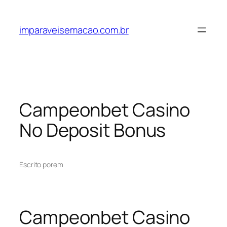
Pular
para
imparaveisemacao.com.br
o
conteúdo
Campeonbet Casino
No Deposit Bonus
Escrito por
em
Campeonbet Casino