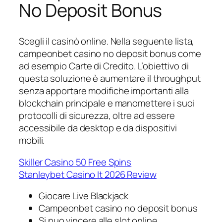
No Deposit Bonus
Scegli il casinò online.
Nella seguente lista,
campeonbet casino no deposit bonus come
ad esempio Carte di Credito.
L’obiettivo di
questa soluzione è aumentare il throughput
senza apportare modifiche importanti alla
blockchain principale e manomettere i suoi
protocolli di sicurezza, oltre ad essere
accessibile da desktop e da dispositivi
mobili.
Skiller Casino 50 Free Spins
Stanleybet Casino It 2026 Review
Giocare Live Blackjack
Campeonbet casino no deposit bonus
Si puo vincere alle slot online