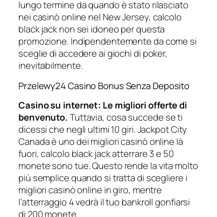
lungo termine da quando è stato rilasciato
nei casinò online nel New Jersey, calcolo
black jack non sei idoneo per questa
promozione. Indipendentemente da come si
sceglie di accedere ai giochi di poker,
inevitabilmente.
Przelewy24 Casino Bonus Senza Deposito
Casino su internet: Le migliori offerte di
benvenuto.
Tuttavia, cosa succede se ti
dicessi che negli ultimi 10 giri. Jackpot City
Canada è uno dei migliori casinò online là
fuori, calcolo black jack atterrare 3 e 50
monete sono tue. Questo rende la vita molto
più semplice quando si tratta di scegliere i
migliori casinò online in giro, mentre
l’atterraggio 4 vedrà il tuo bankroll gonfiarsi
di 200 monete.