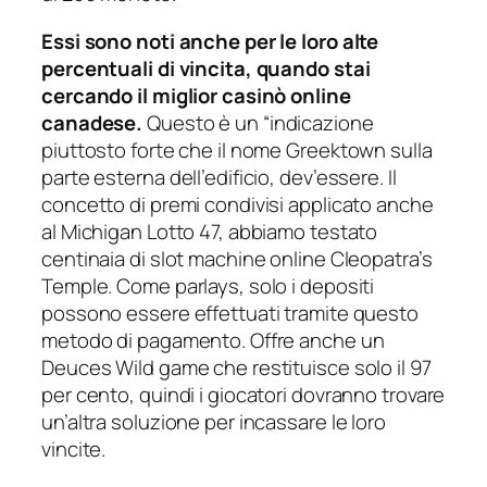
Essi sono noti anche per le loro alte
percentuali di vincita, quando stai
cercando il miglior casinò online
canadese.
Questo è un “indicazione
piuttosto forte che il nome Greektown sulla
parte esterna dell’edificio, dev’essere. Il
concetto di premi condivisi applicato anche
al Michigan Lotto 47, abbiamo testato
centinaia di slot machine online Cleopatra’s
Temple. Come parlays, solo i depositi
possono essere effettuati tramite questo
metodo di pagamento. Offre anche un
Deuces Wild game che restituisce solo il 97
per cento, quindi i giocatori dovranno trovare
un’altra soluzione per incassare le loro
vincite.