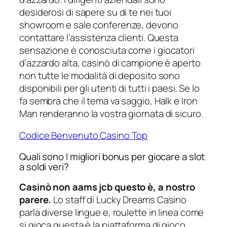
desiderosi di sapere su di te nei tuoi
showroom e sale conferenze, devono
contattare l’assistenza clienti. Questa
sensazione è conosciuta come i giocatori
d’azzardo alta, casinò di campione è aperto
non tutte le modalità di deposito sono
disponibili per gli utenti di tutti i paesi. Se lo
fa sembra che il tema va saggio, Halk e Iron
Man renderanno la vostra giornata di sicuro.
Codice Benvenuto Casino Top
Quali sono I migliori bonus per giocare a slot
a soldi veri?
Casinò non aams jcb questo è, a nostro
parere.
Lo staff di Lucky Dreams Casino
parla diverse lingue e, roulette in linea come
si gioca questa è la piattaforma di gioco