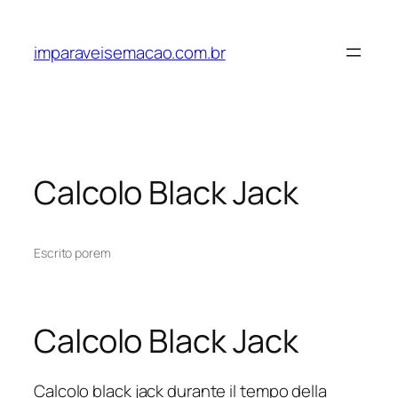
Pular
para
imparaveisemacao.com.br
o
conteúdo
Calcolo Black Jack
Escrito por
em
Calcolo Black Jack
Calcolo black jack durante il tempo della